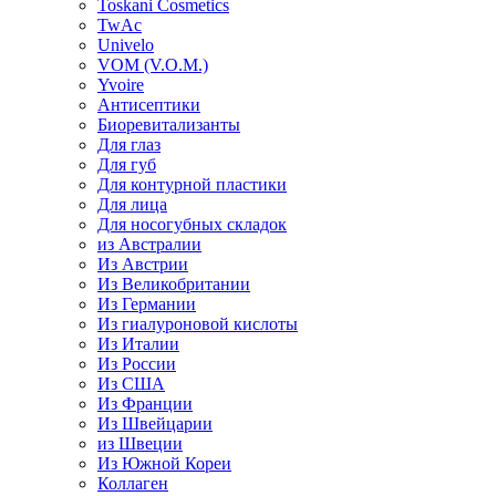
Toskani Cosmetics
TwAc
Univelo
VOM (V.O.M.)
Yvoire
Антисептики
Биоревитализанты
Для глаз
Для губ
Для контурной пластики
Для лица
Для носогубных складок
из Австралии
Из Австрии
Из Великобритании
Из Германии
Из гиалуроновой кислоты
Из Италии
Из России
Из США
Из Франции
Из Швейцарии
из Швеции
Из Южной Кореи
Коллаген