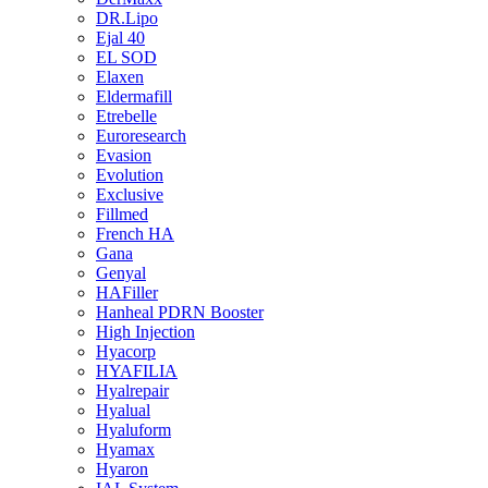
DR.Lipo
Ejal 40
EL SOD
Elaxen
Eldermafill
Etrebelle
Euroresearch
Evasion
Evolution
Exclusive
Fillmed
French HA
Gana
Genyal
HAFiller
Hanheal PDRN Booster
High Injection
Hyacorp
HYAFILIA
Hyalrepair
Hyalual
Hyaluform
Hyamax
Hyaron