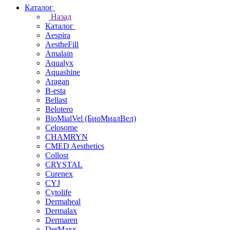
Каталог
Назад
Каталог
Aespira
AestheFill
Amalain
Aqualyx
Aquashine
Aragan
B-esta
Bellast
Belotero
BioMialVel (БиоМиалВел)
Celosome
CHAMRYN
CMED Aesthetics
Collost
CRYSTAL
Curenex
CYJ
Cytolife
Dermaheal
Dermalax
Dermaren
DerMaxx