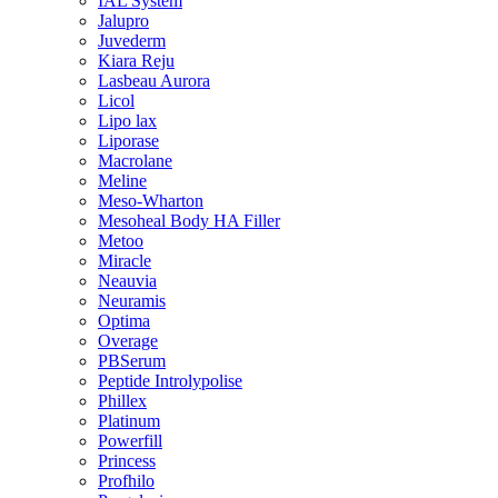
IAL System
Jalupro
Juvederm
Kiara Reju
Lasbeau Aurora
Licol
Lipo lax
Liporase
Macrolane
Meline
Meso-Wharton
Mesoheal Body HA Filler
Metoo
Miracle
Neauvia
Neuramis
Optima
Overage
PBSerum
Peptide Introlypolise
Phillex
Platinum
Powerfill
Princess
Profhilo