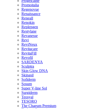
Progelcaine
Promoitalia
Regenovue
Renaissance
Reneall
Renokin
Replengen
Restylane
Revanesse
Revi
ReviNeux
Revitacare
RevitaFill
Revofil
SARDENYA
Sculptra
Skin Glow DNA
Skinasil
Sofiderm
Sosum
Super V-line Sol
Surgiderm
Teosyal
TESORO
The Chaeum Premium