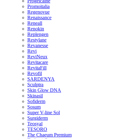
Progelcaine
Promoitalia
Regenovue
Renaissance
Reneall
Renokin
Replengen
Restylane
Revanesse
Revi
ReviNeux
Revitacare
RevitaFill
Revofil
SARDENYA
Sculptra
Skin Glow DNA
Skinasil
Sofiderm
Sosum
Super V-line Sol
Surgiderm
Teosyal
TESORO
The Chaeum Premium