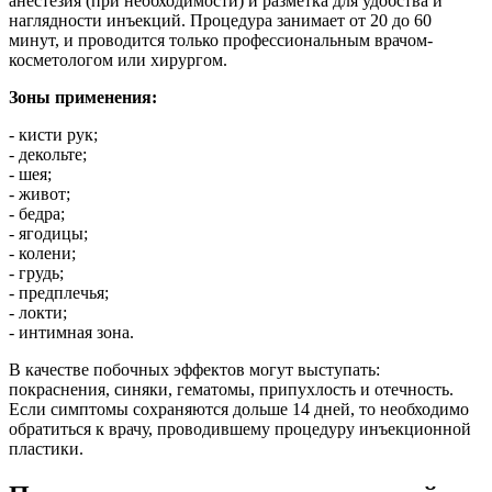
анестезия (при необходимости) и разметка для удобства и
наглядности инъекций. Процедура занимает от 20 до 60
минут, и проводится только профессиональным врачом-
косметологом или хирургом.
Зоны применения:
- кисти рук;
- декольте;
- шея;
- живот;
- бедра;
- ягодицы;
- колени;
- грудь;
- предплечья;
- локти;
- интимная зона.
В качестве побочных эффектов могут выступать:
покраснения, синяки, гематомы, припухлость и отечность.
Если симптомы сохраняются дольше 14 дней, то необходимо
обратиться к врачу, проводившему процедуру инъекционной
пластики.