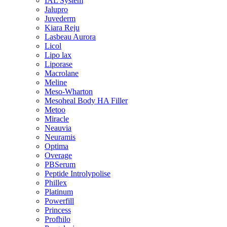
IAL System
Jalupro
Juvederm
Kiara Reju
Lasbeau Aurora
Licol
Lipo lax
Liporase
Macrolane
Meline
Meso-Wharton
Mesoheal Body HA Filler
Metoo
Miracle
Neauvia
Neuramis
Optima
Overage
PBSerum
Peptide Introlypolise
Phillex
Platinum
Powerfill
Princess
Profhilo