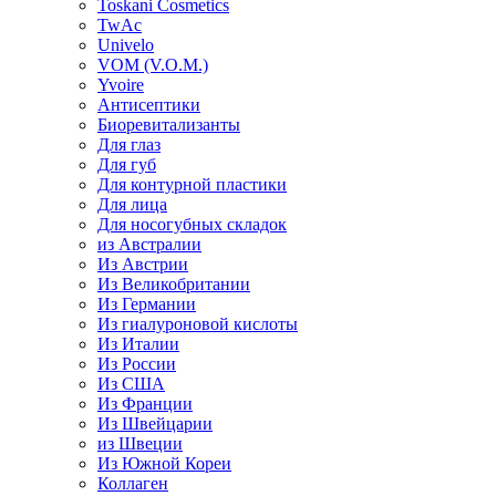
Toskani Cosmetics
TwAc
Univelo
VOM (V.O.M.)
Yvoire
Антисептики
Биоревитализанты
Для глаз
Для губ
Для контурной пластики
Для лица
Для носогубных складок
из Австралии
Из Австрии
Из Великобритании
Из Германии
Из гиалуроновой кислоты
Из Италии
Из России
Из США
Из Франции
Из Швейцарии
из Швеции
Из Южной Кореи
Коллаген