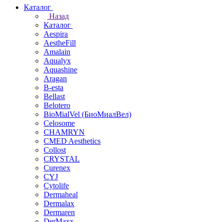
Каталог
Назад
Каталог
Aespira
AestheFill
Amalain
Aqualyx
Aquashine
Aragan
B-esta
Bellast
Belotero
BioMialVel (БиоМиалВел)
Celosome
CHAMRYN
CMED Aesthetics
Collost
CRYSTAL
Curenex
CYJ
Cytolife
Dermaheal
Dermalax
Dermaren
DerMaxx