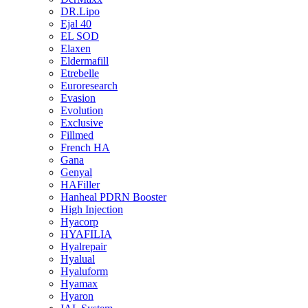
DR.Lipo
Ejal 40
EL SOD
Elaxen
Eldermafill
Etrebelle
Euroresearch
Evasion
Evolution
Exclusive
Fillmed
French HA
Gana
Genyal
HAFiller
Hanheal PDRN Booster
High Injection
Hyacorp
HYAFILIA
Hyalrepair
Hyalual
Hyaluform
Hyamax
Hyaron