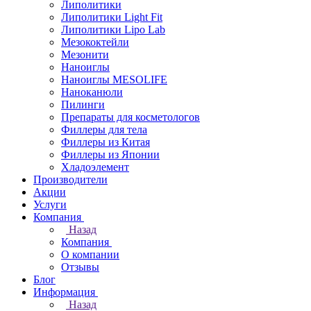
Липолитики
Липолитики Light Fit
Липолитики Lipo Lab
Мезококтейли
Мезонити
Наноиглы
Наноиглы MESOLIFE
Наноканюли
Пилинги
Препараты для косметологов
Филлеры для тела
Филлеры из Китая
Филлеры из Японии
Хладоэлемент
Производители
Акции
Услуги
Компания
Назад
Компания
О компании
Отзывы
Блог
Информация
Назад