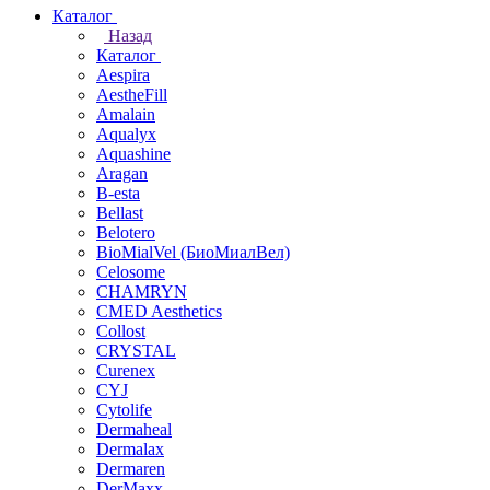
Каталог
Назад
Каталог
Aespira
AestheFill
Amalain
Aqualyx
Aquashine
Aragan
B-esta
Bellast
Belotero
BioMialVel (БиоМиалВел)
Celosome
CHAMRYN
CMED Aesthetics
Collost
CRYSTAL
Curenex
CYJ
Cytolife
Dermaheal
Dermalax
Dermaren
DerMaxx