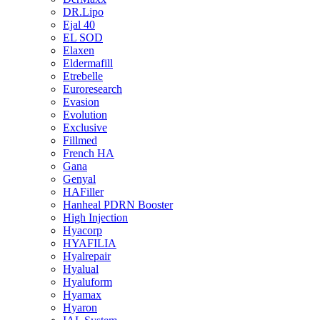
DR.Lipo
Ejal 40
EL SOD
Elaxen
Eldermafill
Etrebelle
Euroresearch
Evasion
Evolution
Exclusive
Fillmed
French HA
Gana
Genyal
HAFiller
Hanheal PDRN Booster
High Injection
Hyacorp
HYAFILIA
Hyalrepair
Hyalual
Hyaluform
Hyamax
Hyaron