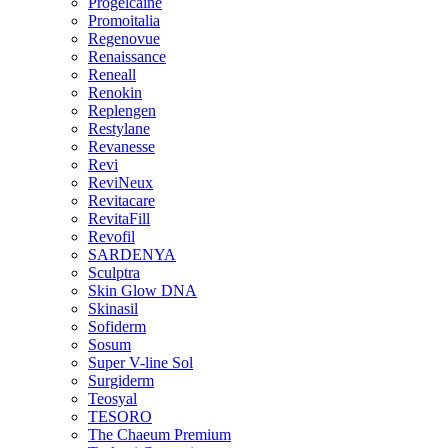
Progelcaine
Promoitalia
Regenovue
Renaissance
Reneall
Renokin
Replengen
Restylane
Revanesse
Revi
ReviNeux
Revitacare
RevitaFill
Revofil
SARDENYA
Sculptra
Skin Glow DNA
Skinasil
Sofiderm
Sosum
Super V-line Sol
Surgiderm
Teosyal
TESORO
The Chaeum Premium