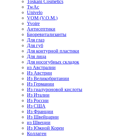
Toskani Cosmetics
TwAc
Univelo
VOM (V.O.M.)
Yvoire
Антисептики
Биоревитализанты
Для глаз
Для губ
Для контурной пластики
Для лица
Для носогубных складок
из Австралии
Из Австрии
Из Великобритании
Из Германии
Из гиалуроновой кислоты
Из Италии
Из России
Из США
Из Франции
Из Швейцарии
из Швеции
Из Южной Кореи
Коллаген