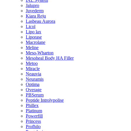
IAL System
Jalupro
Juvederm
Kiara Reju
Lasbeau Aurora
Licol
Lipo lax
Liporase
Macrolane
Meline
Meso-Wharton
Mesoheal Body HA Filler
Metoo
Miracle
Neauvia
Neuramis
Optima
Overage
PBSerum
Peptide Introlypolise
Phillex
Platinum
Powerfill
Princess
Profhilo