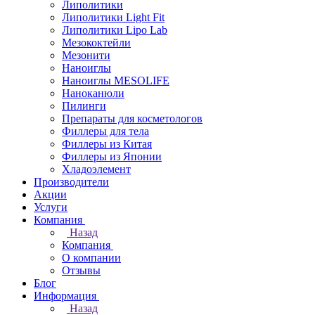
Липолитики
Липолитики Light Fit
Липолитики Lipo Lab
Мезококтейли
Мезонити
Наноиглы
Наноиглы MESOLIFE
Наноканюли
Пилинги
Препараты для косметологов
Филлеры для тела
Филлеры из Китая
Филлеры из Японии
Хладоэлемент
Производители
Акции
Услуги
Компания
Назад
Компания
О компании
Отзывы
Блог
Информация
Назад