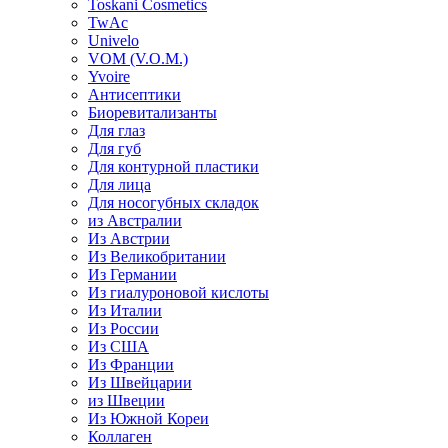
Toskani Cosmetics
TwAc
Univelo
VOM (V.O.M.)
Yvoire
Антисептики
Биоревитализанты
Для глаз
Для губ
Для контурной пластики
Для лица
Для носогубных складок
из Австралии
Из Австрии
Из Великобритании
Из Германии
Из гиалуроновой кислоты
Из Италии
Из России
Из США
Из Франции
Из Швейцарии
из Швеции
Из Южной Кореи
Коллаген