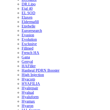
DR.Lipo
Ejal 40
EL SOD
Elaxen
Eldermafill
Etrebelle
Euroresearch
Evasion
Evolution
Exclusive
Fillmed
French HA
Gana
Genyal
HAFiller
Hanheal PDRN Booster
High Injection
Hyacorp
HYAFILIA
Hyalrepair
Hyalual
Hyaluform
Hyamax
Hyaron