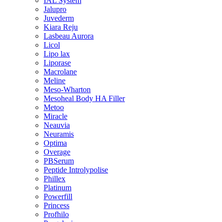
IAL System
Jalupro
Juvederm
Kiara Reju
Lasbeau Aurora
Licol
Lipo lax
Liporase
Macrolane
Meline
Meso-Wharton
Mesoheal Body HA Filler
Metoo
Miracle
Neauvia
Neuramis
Optima
Overage
PBSerum
Peptide Introlypolise
Phillex
Platinum
Powerfill
Princess
Profhilo