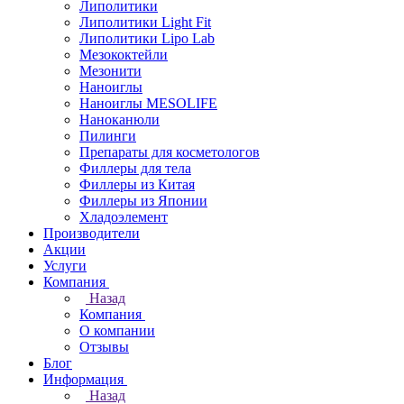
Липолитики
Липолитики Light Fit
Липолитики Lipo Lab
Мезококтейли
Мезонити
Наноиглы
Наноиглы MESOLIFE
Наноканюли
Пилинги
Препараты для косметологов
Филлеры для тела
Филлеры из Китая
Филлеры из Японии
Хладоэлемент
Производители
Акции
Услуги
Компания
Назад
Компания
О компании
Отзывы
Блог
Информация
Назад