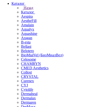
Каталог
Назад
Каталог
Aespira
AestheFill
Amalain
Aqualyx
Aquashine
Aragan
B-esta
Bellast
Belotero
BioMialVel (БиоМиалВел)
Celosome
CHAMRYN
CMED Aesthetics
Collost
CRYSTAL
Curenex
CYJ
Cytolife
Dermaheal
Dermalax
Dermaren
DerMaxx