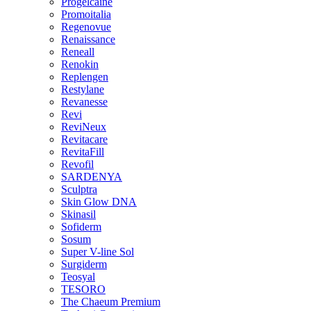
Progelcaine
Promoitalia
Regenovue
Renaissance
Reneall
Renokin
Replengen
Restylane
Revanesse
Revi
ReviNeux
Revitacare
RevitaFill
Revofil
SARDENYA
Sculptra
Skin Glow DNA
Skinasil
Sofiderm
Sosum
Super V-line Sol
Surgiderm
Teosyal
TESORO
The Chaeum Premium