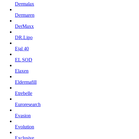
Dermalax
Dermaren
DerMaxx
DR.Lipo
Ejal 40
EL SOD
Elaxen
Eldermafill
Etrebelle
Euroresearch
Evasion
Evolution
Exclusive