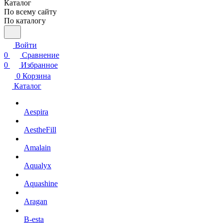
Каталог
По всему сайту
По каталогу
Войти
0
Сравнение
0
Избранное
0
Корзина
Каталог
Aespira
AestheFill
Amalain
Aqualyx
Aquashine
Aragan
B-esta