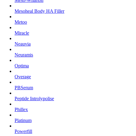
Meso-Wharton
Mesoheal Body HA Filler
Metoo
Miracle
Neauvia
Neuramis
Optima
Overage
PBSerum
Peptide Introlypolise
Phillex
Platinum
Powerfill