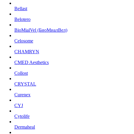
Bellast
Belotero
BioMialVel (БиоМиалВел)
Celosome
CHAMRYN
CMED Aesthetics
Collost
CRYSTAL
Curenex
CYJ
Cytolife
Dermaheal