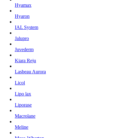
Hyamax
Hyaron
IAL System
Jalupro
Juvederm
Kiara Reju
Lasbeau Aurora
Licol
Lipo lax
Liporase
Macrolane
Meline