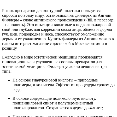
Рынок препаратов для контурной пластики пользуется
спросом по всему миру, остановимся на филлерах из Англии.
Филлеры – слово английского происхождения (fill, в переводе
– наполнять). Это инъекции вводимые в подкожно-жировой
слой или глубже, для коррекции овала лица, объема и формы
губ, щек, подбородка и носа, способствуют омоложению
дермы и ее увлажнению. Купить филлеры из Англии можно в
нашем интернет-магазине с доставкой в Москве оптом и в
розницу.
Ежегодно в мире эстетической медицины производятся
инновационные и улучшенные составы препаратов для
эстетической медицины. Филлеры условно делятся на три
типа:
На основе гиалуроновой кислоты – природные
полимеры, и коллагена. Эффект от процедуры сроком до
года;
В основе содержащие полимолочную кислоту,
поливиниловый спирт и полуперманентный
поликапролактон. Сохраняется в дерме до 4-х лет;
Препараты имеющие в составе силикон, полиакриламид