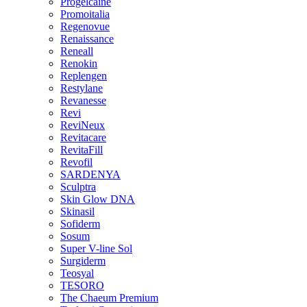
Progelcaine
Promoitalia
Regenovue
Renaissance
Reneall
Renokin
Replengen
Restylane
Revanesse
Revi
ReviNeux
Revitacare
RevitaFill
Revofil
SARDENYA
Sculptra
Skin Glow DNA
Skinasil
Sofiderm
Sosum
Super V-line Sol
Surgiderm
Teosyal
TESORO
The Chaeum Premium