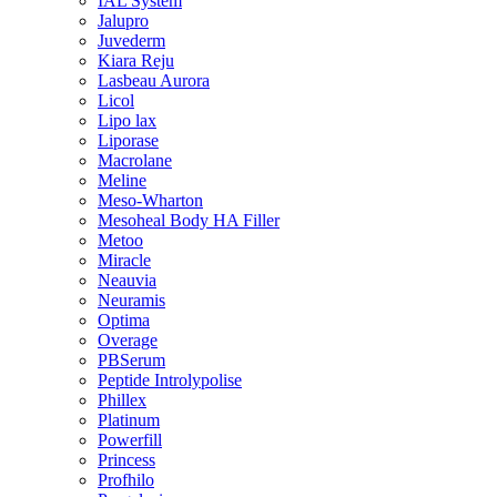
IAL System
Jalupro
Juvederm
Kiara Reju
Lasbeau Aurora
Licol
Lipo lax
Liporase
Macrolane
Meline
Meso-Wharton
Mesoheal Body HA Filler
Metoo
Miracle
Neauvia
Neuramis
Optima
Overage
PBSerum
Peptide Introlypolise
Phillex
Platinum
Powerfill
Princess
Profhilo