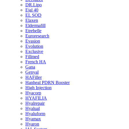
DR.Lipo
Ejal 40
EL SOD
Elaxen
Eldermafill
Etrebelle
Euroresearch
Evasion
Evolution
Exclusive
Fillmed
French HA
Gana
Genyal
HAFiller
Hanheal PDRN Booster
High Injection
Hyacorp
HYAFILIA
Hyalrepair
Hyalual
Hyaluform
Hyamax
Hyaron