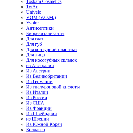
Toskani Cosmetics
TwAc
Univelo
VOM (V.O.M.)
Yvoire
Антисептики
Биоревитализанты
Для глаз
Для губ
Для контурной пластики
Для лица
Для носогубных складок
из Австралии
Из Австрии
Из Великобритании
Из Германии
Из гиалуроновой кислоты
Из Италии
Из России
Из США
Из Франции
Из Швейцарии
из Швеции
Из Южной Кореи
Коллаген