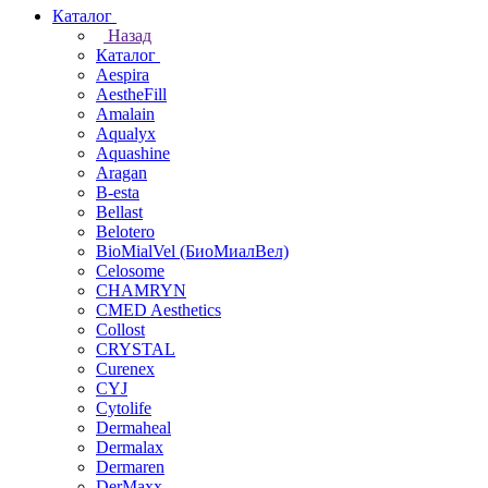
Каталог
Назад
Каталог
Aespira
AestheFill
Amalain
Aqualyx
Aquashine
Aragan
B-esta
Bellast
Belotero
BioMialVel (БиоМиалВел)
Celosome
CHAMRYN
CMED Aesthetics
Collost
CRYSTAL
Curenex
CYJ
Cytolife
Dermaheal
Dermalax
Dermaren
DerMaxx