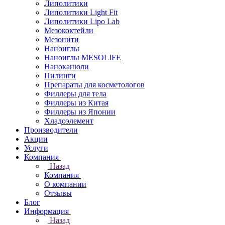
Липолитики
Липолитики Light Fit
Липолитики Lipo Lab
Мезококтейли
Мезонити
Наноиглы
Наноиглы MESOLIFE
Наноканюли
Пилинги
Препараты для косметологов
Филлеры для тела
Филлеры из Китая
Филлеры из Японии
Хладоэлемент
Производители
Акции
Услуги
Компания
Назад
Компания
О компании
Отзывы
Блог
Информация
Назад