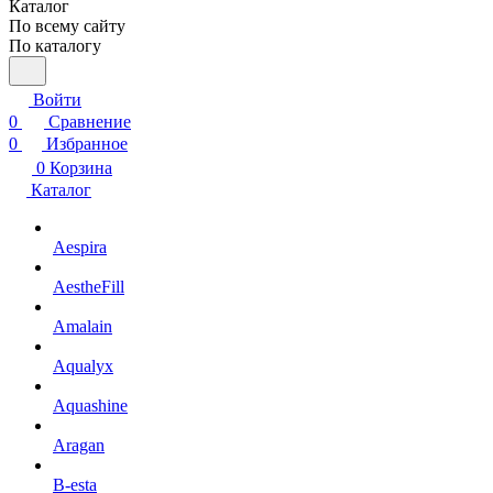
Каталог
По всему сайту
По каталогу
Войти
0
Сравнение
0
Избранное
0
Корзина
Каталог
Aespira
AestheFill
Amalain
Aqualyx
Aquashine
Aragan
B-esta