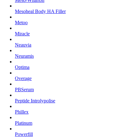
Meso-Wharton
Mesoheal Body HA Filler
Metoo
Miracle
Neauvia
Neuramis
Optima
Overage
PBSerum
Peptide Introlypolise
Phillex
Platinum
Powerfill