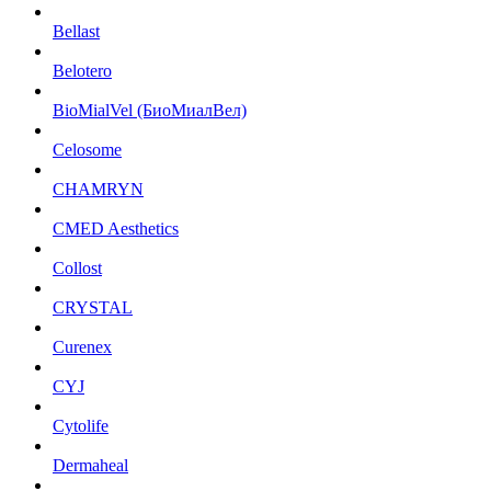
Bellast
Belotero
BioMialVel (БиоМиалВел)
Celosome
CHAMRYN
CMED Aesthetics
Collost
CRYSTAL
Curenex
CYJ
Cytolife
Dermaheal