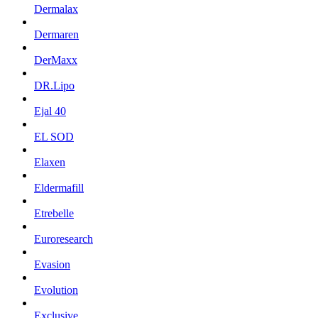
Dermalax
Dermaren
DerMaxx
DR.Lipo
Ejal 40
EL SOD
Elaxen
Eldermafill
Etrebelle
Euroresearch
Evasion
Evolution
Exclusive