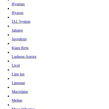
Hyamax
Hyaron
IAL System
Jalupro
Juvederm
Kiara Reju
Lasbeau Aurora
Licol
Lipo lax
Liporase
Macrolane
Meline