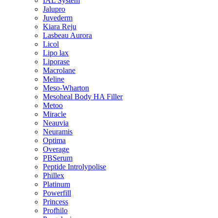
IAL System
Jalupro
Juvederm
Kiara Reju
Lasbeau Aurora
Licol
Lipo lax
Liporase
Macrolane
Meline
Meso-Wharton
Mesoheal Body HA Filler
Metoo
Miracle
Neauvia
Neuramis
Optima
Overage
PBSerum
Peptide Introlypolise
Phillex
Platinum
Powerfill
Princess
Profhilo