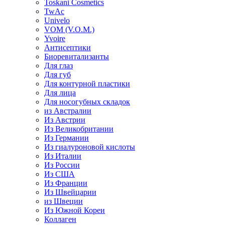
Toskani Cosmetics
TwAc
Univelo
VOM (V.O.M.)
Yvoire
Антисептики
Биоревитализанты
Для глаз
Для губ
Для контурной пластики
Для лица
Для носогубных складок
из Австралии
Из Австрии
Из Великобритании
Из Германии
Из гиалуроновой кислоты
Из Италии
Из России
Из США
Из Франции
Из Швейцарии
из Швеции
Из Южной Кореи
Коллаген