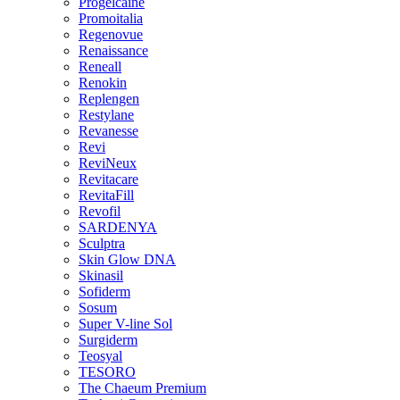
Progelcaine
Promoitalia
Regenovue
Renaissance
Reneall
Renokin
Replengen
Restylane
Revanesse
Revi
ReviNeux
Revitacare
RevitaFill
Revofil
SARDENYA
Sculptra
Skin Glow DNA
Skinasil
Sofiderm
Sosum
Super V-line Sol
Surgiderm
Teosyal
TESORO
The Chaeum Premium