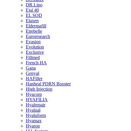
DR.Lipo
Ejal 40
EL SOD
Elaxen
Eldermafill
Etrebelle
Euroresearch
Evasion
Evolution
Exclusive
Fillmed
French HA
Gana
Genyal
HAFiller
Hanheal PDRN Booster
High Injection
Hyacorp
HYAFILIA
Hyalrepair
Hyalual
Hyaluform
Hyamax
Hyaron