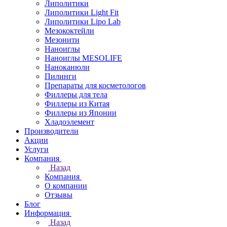
Липолитики
Липолитики Light Fit
Липолитики Lipo Lab
Мезококтейли
Мезонити
Наноиглы
Наноиглы MESOLIFE
Наноканюли
Пилинги
Препараты для косметологов
Филлеры для тела
Филлеры из Китая
Филлеры из Японии
Хладоэлемент
Производители
Акции
Услуги
Компания
Назад
Компания
О компании
Отзывы
Блог
Информация
Назад