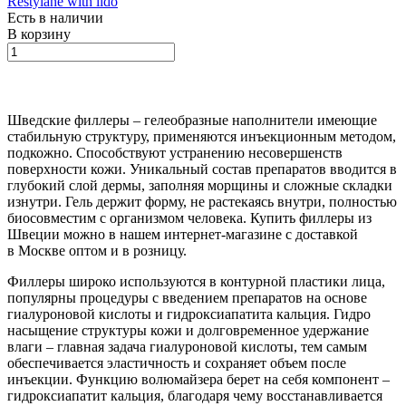
Restylane with lido
Есть в наличии
В корзину
Шведские филлеры – гелеобразные наполнители имеющие
стабильную структуру, применяются инъекционным методом,
подкожно. Способствуют устранению несовершенств
поверхности кожи. Уникальный состав препаратов вводится в
глубокий слой дермы, заполняя морщины и сложные складки
изнутри. Гель держит форму, не растекаясь внутри, полностью
биосовместим с организмом человека. Купить филлеры из
Швеции можно в нашем интернет-магазине с доставкой
в Москве оптом и в розницу.
Филлеры широко используются в контурной пластики лица,
популярны процедуры с введением препаратов на основе
гиалуроновой кислоты и гидроксиапатита кальция. Гидро
насыщение структуры кожи и долговременное удержание
влаги – главная задача гиалуроновой кислоты, тем самым
обеспечивается эластичность и сохраняет объем после
инъекции. Функцию волюмайзера берет на себя компонент –
гидроксиапатит кальция, благодаря чему восстанавливается