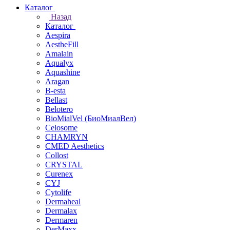
Каталог
Назад
Каталог
Aespira
AestheFill
Amalain
Aqualyx
Aquashine
Aragan
B-esta
Bellast
Belotero
BioMialVel (БиоМиалВел)
Celosome
CHAMRYN
CMED Aesthetics
Collost
CRYSTAL
Curenex
CYJ
Cytolife
Dermaheal
Dermalax
Dermaren
DerMaxx