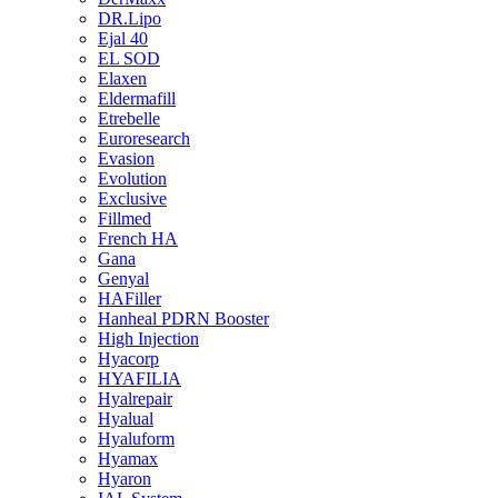
DR.Lipo
Ejal 40
EL SOD
Elaxen
Eldermafill
Etrebelle
Euroresearch
Evasion
Evolution
Exclusive
Fillmed
French HA
Gana
Genyal
HAFiller
Hanheal PDRN Booster
High Injection
Hyacorp
HYAFILIA
Hyalrepair
Hyalual
Hyaluform
Hyamax
Hyaron