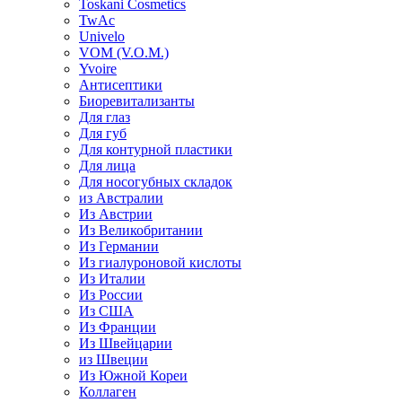
Toskani Cosmetics
TwAc
Univelo
VOM (V.O.M.)
Yvoire
Антисептики
Биоревитализанты
Для глаз
Для губ
Для контурной пластики
Для лица
Для носогубных складок
из Австралии
Из Австрии
Из Великобритании
Из Германии
Из гиалуроновой кислоты
Из Италии
Из России
Из США
Из Франции
Из Швейцарии
из Швеции
Из Южной Кореи
Коллаген