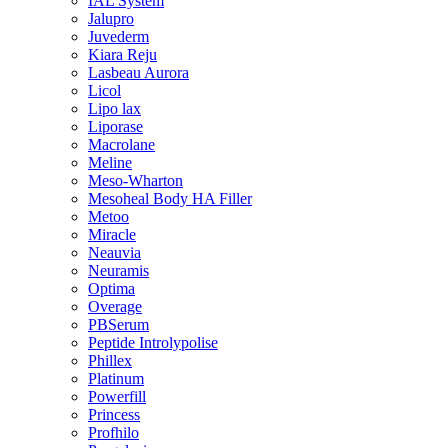
IAL System
Jalupro
Juvederm
Kiara Reju
Lasbeau Aurora
Licol
Lipo lax
Liporase
Macrolane
Meline
Meso-Wharton
Mesoheal Body HA Filler
Metoo
Miracle
Neauvia
Neuramis
Optima
Overage
PBSerum
Peptide Introlypolise
Phillex
Platinum
Powerfill
Princess
Profhilo