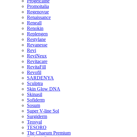
Progelcaine
Promoitalia
Regenovue
Renaissance
Reneall
Renokin
Replengen
Restylane
Revanesse
Revi
ReviNeux
Revitacare
RevitaFill
Revofil
SARDENYA
Sculptra
Skin Glow DNA
Skinasil
Sofiderm
Sosum
Super V-line Sol
Surgiderm
Teosyal
TESORO
The Chaeum Premium