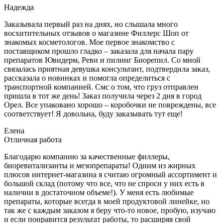
Надежда
Заказывала первый раз на днях, но слышала много
восхитительных отзывов о магазине Филлерс Шоп от
знакомых косметологов. Мое первое знакомство с
поставщиком прошло гладко – заказала для начала пару
препаратов Ювидерм, Реви и пилинг Биорепил. Со мной
связалась приятная девушка консультант, подтвердила заказ,
рассказала о новинках и помогла определиться с
транспортной компанией. Смс о том, что груз отправлен
пришла в тот же день! Заказ получила через 2 дня в город
Орел. Все упаковано хорошо – коробочки не повреждены, все
соответствует! Я довольна, буду заказывать тут еще!
Елена
Отличная работа
Благодарю компанию за качественные филлеры,
биоревитализанты и мезопрепараты! Одним из жирных
плюсов интернет-магазина я считаю огромный ассортимент и
большой склад (потому что все, что не спроси у них есть в
наличии в достаточном объеме!). У меня есть любимые
препараты, которые всегда в моей продуктовой линейке, но
так же с каждым заказом я беру что-то новое, пробую, изучаю
и если понравится результат работы, то расширяя свой