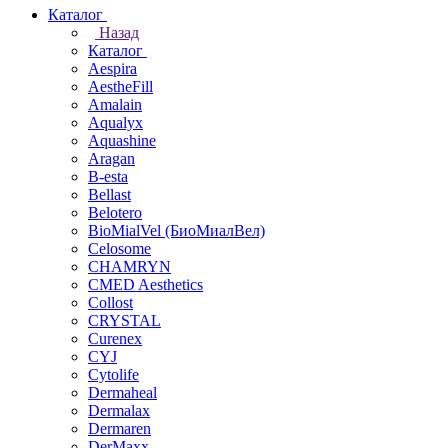
Каталог
Назад
Каталог
Aespira
AestheFill
Amalain
Aqualyx
Aquashine
Aragan
B-esta
Bellast
Belotero
BioMialVel (БиоМиалВел)
Celosome
CHAMRYN
CMED Aesthetics
Collost
CRYSTAL
Curenex
CYJ
Cytolife
Dermaheal
Dermalax
Dermaren
DerMaxx