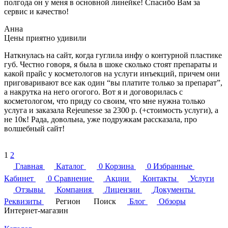
полгода он у меня в основной линейке! Спасибо Вам за
сервис и качество!
Анна
Цены приятно удивили
Наткнулась на сайт, когда гуглила инфу о контурной пластике
губ. Честно говоря, я была в шоке сколько стоят препараты и
какой прайс у косметологов на услуги инъекций, причем они
приговаривают все как один “вы платите только за препарат”,
а накрутка на него огогого. Вот я и договорилась с
косметологом, что приду со своим, что мне нужна только
услуга и заказала Rejeunesse за 2300 р. (+стоимость услуги), а
не 10к! Рада, довольна, уже подружкам рассказала, про
волшебный сайт!
1
2
Главная
Каталог
0
Корзина
0
Избранные
Кабинет
0
Сравнение
Акции
Контакты
Услуги
Отзывы
Компания
Лицензии
Документы
Реквизиты
Регион
Поиск
Блог
Обзоры
Интернет-магазин