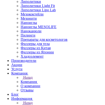
Липолитики
Липолитики Light Fit
Липолитики Lipo Lab
Мезококтейли
Мезонити
Наноиглы
Наноиглы MESOLIFE
Наноканюли
Пилинги
Препараты для косметологов
Филлеры для тела
Филлеры из Китая
Филлеры из Японии
Хладоэлемент
Производители
Акции
Услуги
Компания
Назад
Компания
О компании
Отзывы
Блог
Информация
Назад