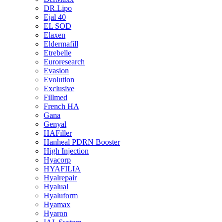
DR.Lipo
Ejal 40
EL SOD
Elaxen
Eldermafill
Etrebelle
Euroresearch
Evasion
Evolution
Exclusive
Fillmed
French HA
Gana
Genyal
HAFiller
Hanheal PDRN Booster
High Injection
Hyacorp
HYAFILIA
Hyalrepair
Hyalual
Hyaluform
Hyamax
Hyaron