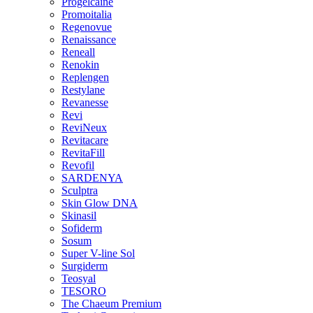
Progelcaine
Promoitalia
Regenovue
Renaissance
Reneall
Renokin
Replengen
Restylane
Revanesse
Revi
ReviNeux
Revitacare
RevitaFill
Revofil
SARDENYA
Sculptra
Skin Glow DNA
Skinasil
Sofiderm
Sosum
Super V-line Sol
Surgiderm
Teosyal
TESORO
The Chaeum Premium