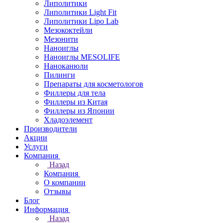
Липолитики
Липолитики Light Fit
Липолитики Lipo Lab
Мезококтейли
Мезонити
Наноиглы
Наноиглы MESOLIFE
Наноканюли
Пилинги
Препараты для косметологов
Филлеры для тела
Филлеры из Китая
Филлеры из Японии
Хладоэлемент
Производители
Акции
Услуги
Компания
Назад
Компания
О компании
Отзывы
Блог
Информация
Назад