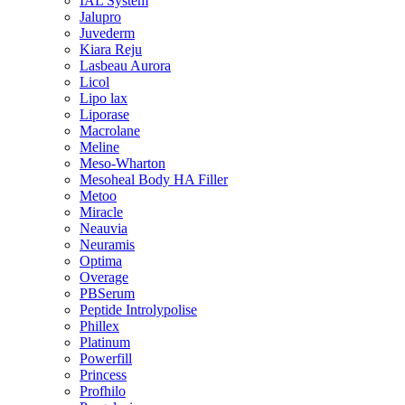
IAL System
Jalupro
Juvederm
Kiara Reju
Lasbeau Aurora
Licol
Lipo lax
Liporase
Macrolane
Meline
Meso-Wharton
Mesoheal Body HA Filler
Metoo
Miracle
Neauvia
Neuramis
Optima
Overage
PBSerum
Peptide Introlypolise
Phillex
Platinum
Powerfill
Princess
Profhilo