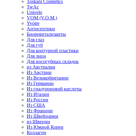
Toskani Cosmetics
TwAc
Univelo
VOM (V.O.M.)
Yvoire
Антисептики
Биоревитализанты
Для глаз
Для губ
Для контурной пластики
Для лица
Для носогубных складок
из Австралии
Из Австрии
Из Великобритании
Из Германии
Из гиалуроновой кислоты
Из Италии
Из России
Из США
Из Франции
Из Швейцарии
из Швеции
Из Южной Кореи
Коллаген