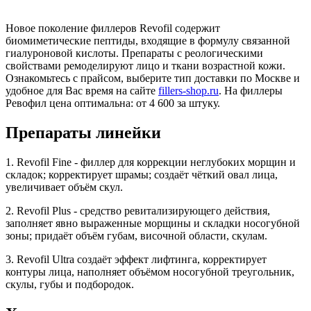
Новое поколение филлеров Revofil содержит
биомиметические пептиды, входящие в формулу связанной
гиалуроновой кислоты. Препараты с реологическими
свойствами ремоделируют лицо и ткани возрастной кожи.
Ознакомьтесь с прайсом, выберите тип доставки по Москве и
удобное для Вас время на сайте
fillers-shop.ru
. На филлеры
Ревофил цена оптимальна: от 4 600 за штуку.
Препараты линейки
1. Revofil Fine - филлер для коррекции неглубоких морщин и
складок; корректирует шрамы; создаёт чёткий овал лица,
увеличивает объём скул.
2. Revofil Plus - средство ревитализирующего действия,
заполняет явно выраженные морщины и складки носогубной
зоны; придаёт объём губам, височной области, скулам.
3. Revofil Ultra создаёт эффект лифтинга, корректирует
контуры лица, наполняет объёмом носогубной треугольник,
скулы, губы и подбородок.