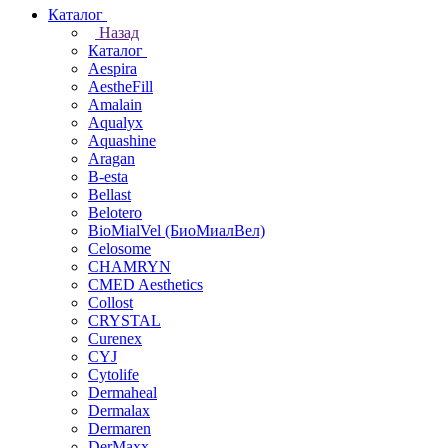
Каталог
Назад
Каталог
Aespira
AestheFill
Amalain
Aqualyx
Aquashine
Aragan
B-esta
Bellast
Belotero
BioMialVel (БиоМиалВел)
Celosome
CHAMRYN
CMED Aesthetics
Collost
CRYSTAL
Curenex
CYJ
Cytolife
Dermaheal
Dermalax
Dermaren
DerMaxx