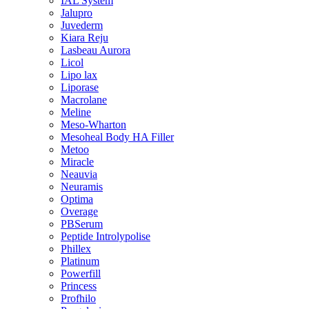
IAL System
Jalupro
Juvederm
Kiara Reju
Lasbeau Aurora
Licol
Lipo lax
Liporase
Macrolane
Meline
Meso-Wharton
Mesoheal Body HA Filler
Metoo
Miracle
Neauvia
Neuramis
Optima
Overage
PBSerum
Peptide Introlypolise
Phillex
Platinum
Powerfill
Princess
Profhilo