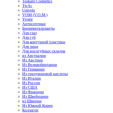
Toskani Cosmetics
TwAc
Univelo
VOM (V.O.M.)
Yvoire
Антисептики
Биоревитализанты
Для глаз
Для губ
Для контурной пластики
Для лица
Для носогубных складок
из Австралии
Из Австрии
Из Великобритании
Из Германии
Из гиалуроновой кислоты
Из Италии
Из России
Из США
Из Франции
Из Швейцарии
из Швеции
Из Южной Кореи
Коллаген