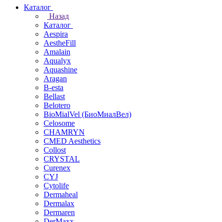
Каталог
Назад
Каталог
Aespira
AestheFill
Amalain
Aqualyx
Aquashine
Aragan
B-esta
Bellast
Belotero
BioMialVel (БиоМиалВел)
Celosome
CHAMRYN
CMED Aesthetics
Collost
CRYSTAL
Curenex
CYJ
Cytolife
Dermaheal
Dermalax
Dermaren
DerMaxx