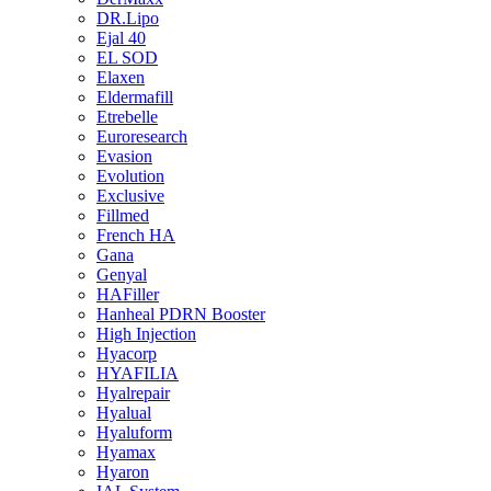
DR.Lipo
Ejal 40
EL SOD
Elaxen
Eldermafill
Etrebelle
Euroresearch
Evasion
Evolution
Exclusive
Fillmed
French HA
Gana
Genyal
HAFiller
Hanheal PDRN Booster
High Injection
Hyacorp
HYAFILIA
Hyalrepair
Hyalual
Hyaluform
Hyamax
Hyaron