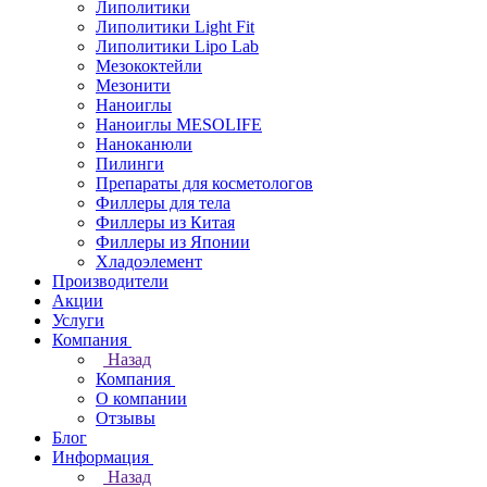
Липолитики
Липолитики Light Fit
Липолитики Lipo Lab
Мезококтейли
Мезонити
Наноиглы
Наноиглы MESOLIFE
Наноканюли
Пилинги
Препараты для косметологов
Филлеры для тела
Филлеры из Китая
Филлеры из Японии
Хладоэлемент
Производители
Акции
Услуги
Компания
Назад
Компания
О компании
Отзывы
Блог
Информация
Назад