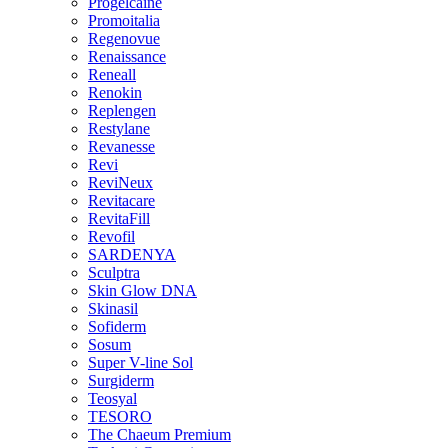
Progelcaine
Promoitalia
Regenovue
Renaissance
Reneall
Renokin
Replengen
Restylane
Revanesse
Revi
ReviNeux
Revitacare
RevitaFill
Revofil
SARDENYA
Sculptra
Skin Glow DNA
Skinasil
Sofiderm
Sosum
Super V-line Sol
Surgiderm
Teosyal
TESORO
The Chaeum Premium