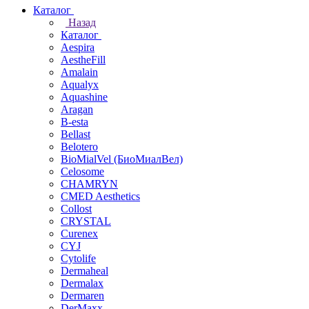
Каталог
Назад
Каталог
Aespira
AestheFill
Amalain
Aqualyx
Aquashine
Aragan
B-esta
Bellast
Belotero
BioMialVel (БиоМиалВел)
Celosome
CHAMRYN
CMED Aesthetics
Collost
CRYSTAL
Curenex
CYJ
Cytolife
Dermaheal
Dermalax
Dermaren
DerMaxx