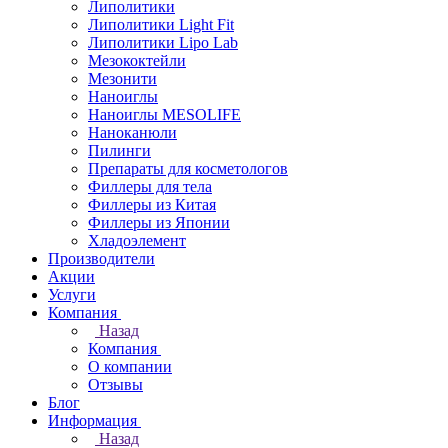
Липолитики
Липолитики Light Fit
Липолитики Lipo Lab
Мезококтейли
Мезонити
Наноиглы
Наноиглы MESOLIFE
Наноканюли
Пилинги
Препараты для косметологов
Филлеры для тела
Филлеры из Китая
Филлеры из Японии
Хладоэлемент
Производители
Акции
Услуги
Компания
Назад
Компания
О компании
Отзывы
Блог
Информация
Назад