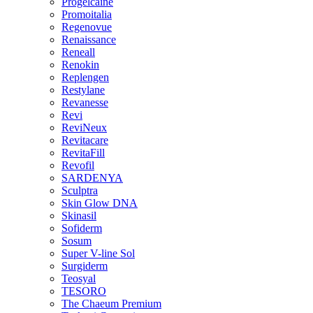
Progelcaine
Promoitalia
Regenovue
Renaissance
Reneall
Renokin
Replengen
Restylane
Revanesse
Revi
ReviNeux
Revitacare
RevitaFill
Revofil
SARDENYA
Sculptra
Skin Glow DNA
Skinasil
Sofiderm
Sosum
Super V-line Sol
Surgiderm
Teosyal
TESORO
The Chaeum Premium