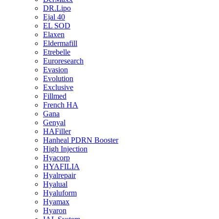
DR.Lipo
Ejal 40
EL SOD
Elaxen
Eldermafill
Etrebelle
Euroresearch
Evasion
Evolution
Exclusive
Fillmed
French HA
Gana
Genyal
HAFiller
Hanheal PDRN Booster
High Injection
Hyacorp
HYAFILIA
Hyalrepair
Hyalual
Hyaluform
Hyamax
Hyaron