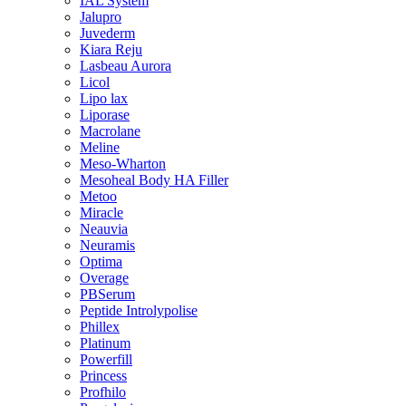
IAL System
Jalupro
Juvederm
Kiara Reju
Lasbeau Aurora
Licol
Lipo lax
Liporase
Macrolane
Meline
Meso-Wharton
Mesoheal Body HA Filler
Metoo
Miracle
Neauvia
Neuramis
Optima
Overage
PBSerum
Peptide Introlypolise
Phillex
Platinum
Powerfill
Princess
Profhilo