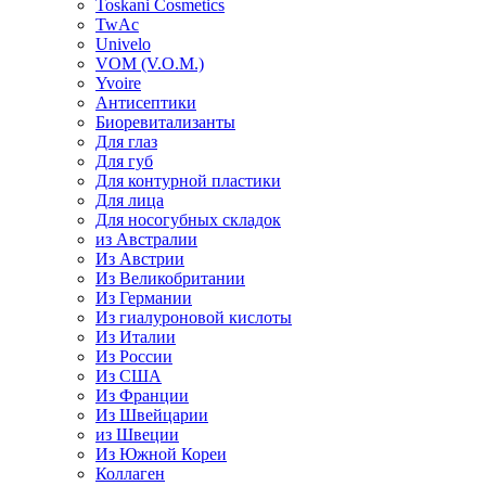
Toskani Cosmetics
TwAc
Univelo
VOM (V.O.M.)
Yvoire
Антисептики
Биоревитализанты
Для глаз
Для губ
Для контурной пластики
Для лица
Для носогубных складок
из Австралии
Из Австрии
Из Великобритании
Из Германии
Из гиалуроновой кислоты
Из Италии
Из России
Из США
Из Франции
Из Швейцарии
из Швеции
Из Южной Кореи
Коллаген