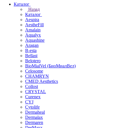
Каталог
Назад
Каталог
Aespira
AestheFill
Amalain
Aqualyx
Aquashine
Aragan
B-esta
Bellast
Belotero
BioMialVel (БиоМиалВел)
Celosome
CHAMRYN
CMED Aesthetics
Collost
CRYSTAL
Curenex
CYJ
Cytolife
Dermaheal
Dermalax
Dermaren
DerMaxx