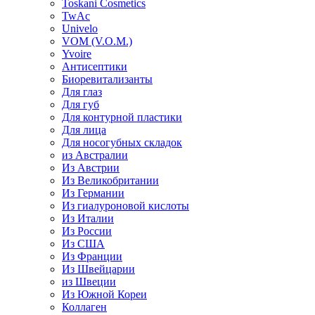
Toskani Cosmetics
TwAc
Univelo
VOM (V.O.M.)
Yvoire
Антисептики
Биоревитализанты
Для глаз
Для губ
Для контурной пластики
Для лица
Для носогубных складок
из Австралии
Из Австрии
Из Великобритании
Из Германии
Из гиалуроновой кислоты
Из Италии
Из России
Из США
Из Франции
Из Швейцарии
из Швеции
Из Южной Кореи
Коллаген