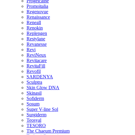
Progelcaine
Promoitalia
Regenovue
Renaissance
Reneall
Renokin
Replengen
Restylane
Revanesse
Revi
ReviNeux
Revitacare
RevitaFill
Revofil
SARDENYA
Sculptra
Skin Glow DNA
Skinasil
Sofiderm
Sosum
Super V-line Sol
Surgiderm
Teosyal
TESORO
The Chaeum Premium