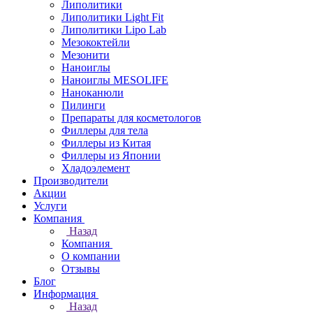
Липолитики
Липолитики Light Fit
Липолитики Lipo Lab
Мезококтейли
Мезонити
Наноиглы
Наноиглы MESOLIFE
Наноканюли
Пилинги
Препараты для косметологов
Филлеры для тела
Филлеры из Китая
Филлеры из Японии
Хладоэлемент
Производители
Акции
Услуги
Компания
Назад
Компания
О компании
Отзывы
Блог
Информация
Назад