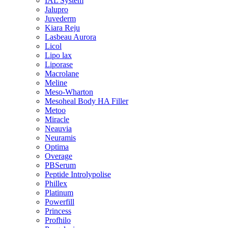
IAL System
Jalupro
Juvederm
Kiara Reju
Lasbeau Aurora
Licol
Lipo lax
Liporase
Macrolane
Meline
Meso-Wharton
Mesoheal Body HA Filler
Metoo
Miracle
Neauvia
Neuramis
Optima
Overage
PBSerum
Peptide Introlypolise
Phillex
Platinum
Powerfill
Princess
Profhilo