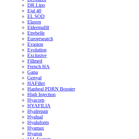
DR.Lipo
Ejal 40
EL SOD
Elaxen
Eldermafill
Etrebelle
Euroresearch
Evasion
Evolution
Exclusive
Fillmed
French HA
Gana
Genyal
HAFiller
Hanheal PDRN Booster
High Injection
Hyacorp
HYAFILIA
Hyalrepair
Hyalual
Hyaluform
Hyamax
Hyaron