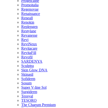
Progelcaine
Promoitalia
Regenovue
Renaissance
Reneall
Renokin
Replengen
Restylane
Revanesse
Revi
ReviNeux
Revitacare
RevitaFill
Revofil
SARDENYA
Sculptra
Skin Glow DNA
Skinasil
Sofiderm
Sosum
Super V-line Sol
Surgiderm
Teosyal
TESORO
The Chaeum Premium