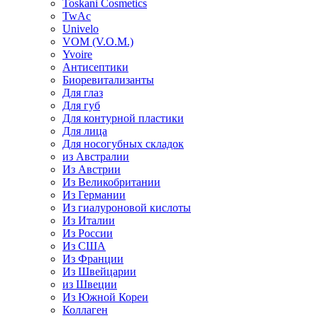
Toskani Cosmetics
TwAc
Univelo
VOM (V.O.M.)
Yvoire
Антисептики
Биоревитализанты
Для глаз
Для губ
Для контурной пластики
Для лица
Для носогубных складок
из Австралии
Из Австрии
Из Великобритании
Из Германии
Из гиалуроновой кислоты
Из Италии
Из России
Из США
Из Франции
Из Швейцарии
из Швеции
Из Южной Кореи
Коллаген