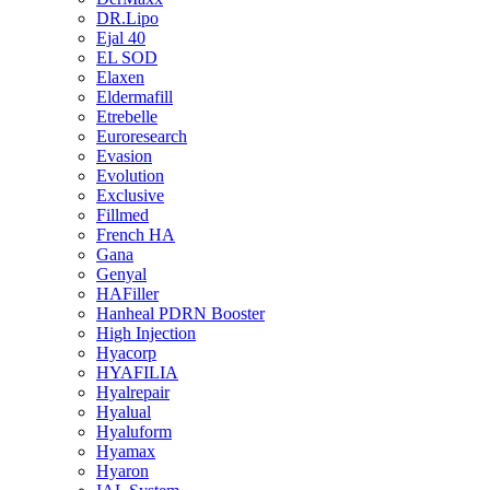
DR.Lipo
Ejal 40
EL SOD
Elaxen
Eldermafill
Etrebelle
Euroresearch
Evasion
Evolution
Exclusive
Fillmed
French HA
Gana
Genyal
HAFiller
Hanheal PDRN Booster
High Injection
Hyacorp
HYAFILIA
Hyalrepair
Hyalual
Hyaluform
Hyamax
Hyaron