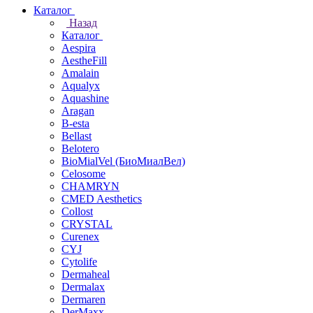
Каталог
Назад
Каталог
Aespira
AestheFill
Amalain
Aqualyx
Aquashine
Aragan
B-esta
Bellast
Belotero
BioMialVel (БиоМиалВел)
Celosome
CHAMRYN
CMED Aesthetics
Collost
CRYSTAL
Curenex
CYJ
Cytolife
Dermaheal
Dermalax
Dermaren
DerMaxx