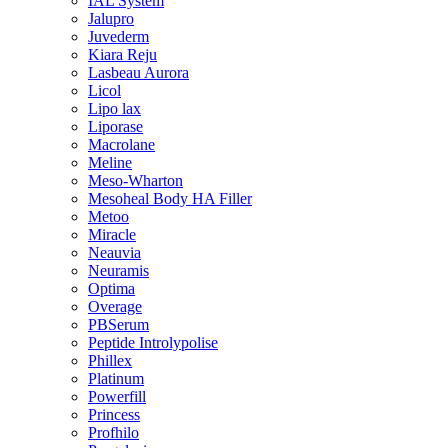
IAL System
Jalupro
Juvederm
Kiara Reju
Lasbeau Aurora
Licol
Lipo lax
Liporase
Macrolane
Meline
Meso-Wharton
Mesoheal Body HA Filler
Metoo
Miracle
Neauvia
Neuramis
Optima
Overage
PBSerum
Peptide Introlypolise
Phillex
Platinum
Powerfill
Princess
Profhilo