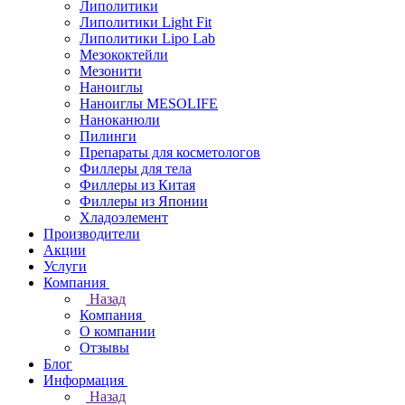
Липолитики
Липолитики Light Fit
Липолитики Lipo Lab
Мезококтейли
Мезонити
Наноиглы
Наноиглы MESOLIFE
Наноканюли
Пилинги
Препараты для косметологов
Филлеры для тела
Филлеры из Китая
Филлеры из Японии
Хладоэлемент
Производители
Акции
Услуги
Компания
Назад
Компания
О компании
Отзывы
Блог
Информация
Назад