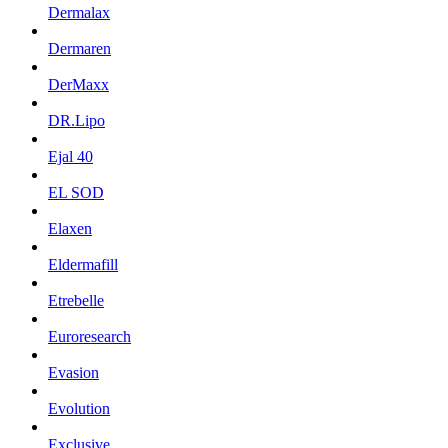
Dermalax
Dermaren
DerMaxx
DR.Lipo
Ejal 40
EL SOD
Elaxen
Eldermafill
Etrebelle
Euroresearch
Evasion
Evolution
Exclusive