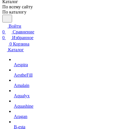
Каталог
По всему сайту
По каталогу
Войти
0
Сравнение
0
Избранное
0
Корзина
Каталог
Aespira
AestheFill
Amalain
Aqualyx
Aquashine
Aragan
B-esta