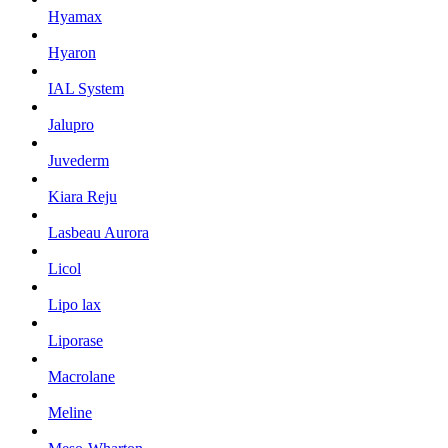
Hyamax
Hyaron
IAL System
Jalupro
Juvederm
Kiara Reju
Lasbeau Aurora
Licol
Lipo lax
Liporase
Macrolane
Meline