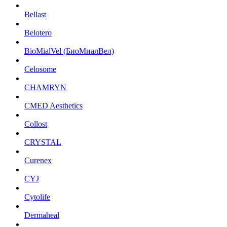
Bellast
Belotero
BioMialVel (БиоМиалВел)
Celosome
CHAMRYN
CMED Aesthetics
Collost
CRYSTAL
Curenex
CYJ
Cytolife
Dermaheal