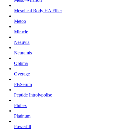
Meso-Wharton
Mesoheal Body HA Filler
Metoo
Miracle
Neauvia
Neuramis
Optima
Overage
PBSerum
Peptide Introlypolise
Phillex
Platinum
Powerfill