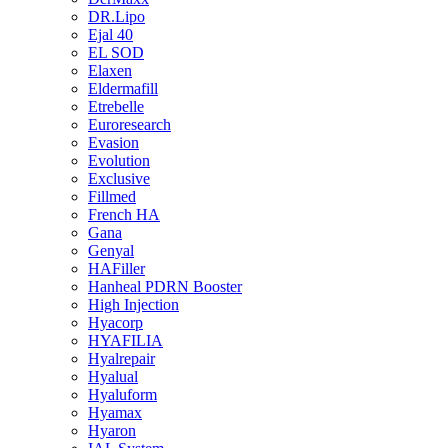
DR.Lipo
Ejal 40
EL SOD
Elaxen
Eldermafill
Etrebelle
Euroresearch
Evasion
Evolution
Exclusive
Fillmed
French HA
Gana
Genyal
HAFiller
Hanheal PDRN Booster
High Injection
Hyacorp
HYAFILIA
Hyalrepair
Hyalual
Hyaluform
Hyamax
Hyaron