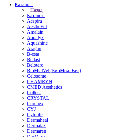
Каталог
Назад
Каталог
Aespira
AestheFill
Amalain
Aqualyx
Aquashine
Aragan
B-esta
Bellast
Belotero
BioMialVel (БиоМиалВел)
Celosome
CHAMRYN
CMED Aesthetics
Collost
CRYSTAL
Curenex
CYJ
Cytolife
Dermaheal
Dermalax
Dermaren
DerMaxx