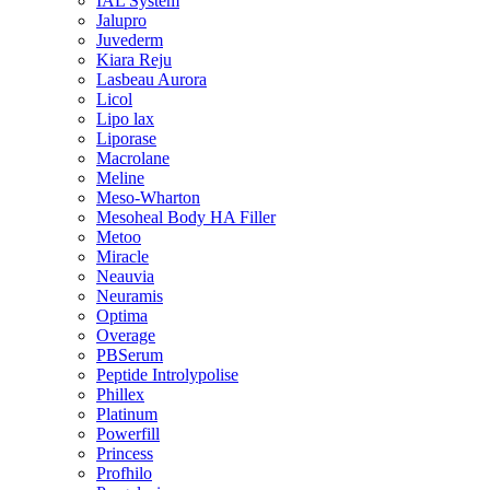
IAL System
Jalupro
Juvederm
Kiara Reju
Lasbeau Aurora
Licol
Lipo lax
Liporase
Macrolane
Meline
Meso-Wharton
Mesoheal Body HA Filler
Metoo
Miracle
Neauvia
Neuramis
Optima
Overage
PBSerum
Peptide Introlypolise
Phillex
Platinum
Powerfill
Princess
Profhilo