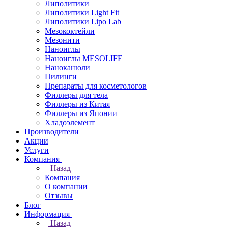
Липолитики
Липолитики Light Fit
Липолитики Lipo Lab
Мезококтейли
Мезонити
Наноиглы
Наноиглы MESOLIFE
Наноканюли
Пилинги
Препараты для косметологов
Филлеры для тела
Филлеры из Китая
Филлеры из Японии
Хладоэлемент
Производители
Акции
Услуги
Компания
Назад
Компания
О компании
Отзывы
Блог
Информация
Назад