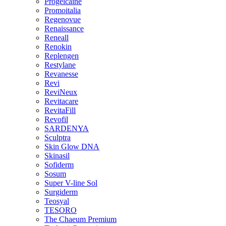
Progelcaine
Promoitalia
Regenovue
Renaissance
Reneall
Renokin
Replengen
Restylane
Revanesse
Revi
ReviNeux
Revitacare
RevitaFill
Revofil
SARDENYA
Sculptra
Skin Glow DNA
Skinasil
Sofiderm
Sosum
Super V-line Sol
Surgiderm
Teosyal
TESORO
The Chaeum Premium