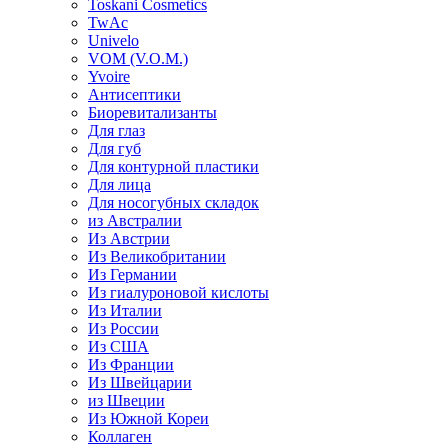
Toskani Cosmetics
TwAc
Univelo
VOM (V.O.M.)
Yvoire
Антисептики
Биоревитализанты
Для глаз
Для губ
Для контурной пластики
Для лица
Для носогубных складок
из Австралии
Из Австрии
Из Великобритании
Из Германии
Из гиалуроновой кислоты
Из Италии
Из России
Из США
Из Франции
Из Швейцарии
из Швеции
Из Южной Кореи
Коллаген