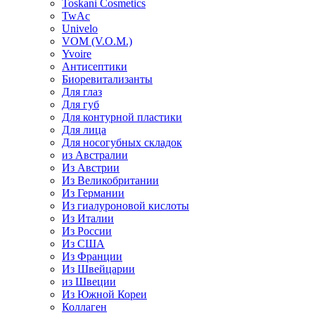
Toskani Cosmetics
TwAc
Univelo
VOM (V.O.M.)
Yvoire
Антисептики
Биоревитализанты
Для глаз
Для губ
Для контурной пластики
Для лица
Для носогубных складок
из Австралии
Из Австрии
Из Великобритании
Из Германии
Из гиалуроновой кислоты
Из Италии
Из России
Из США
Из Франции
Из Швейцарии
из Швеции
Из Южной Кореи
Коллаген