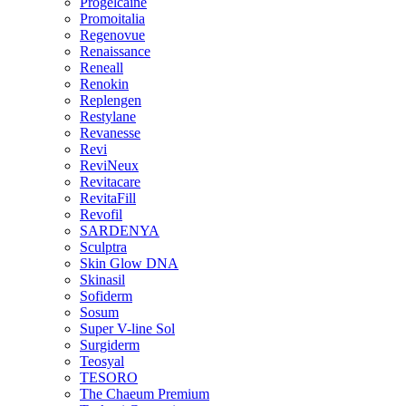
Progelcaine
Promoitalia
Regenovue
Renaissance
Reneall
Renokin
Replengen
Restylane
Revanesse
Revi
ReviNeux
Revitacare
RevitaFill
Revofil
SARDENYA
Sculptra
Skin Glow DNA
Skinasil
Sofiderm
Sosum
Super V-line Sol
Surgiderm
Teosyal
TESORO
The Chaeum Premium