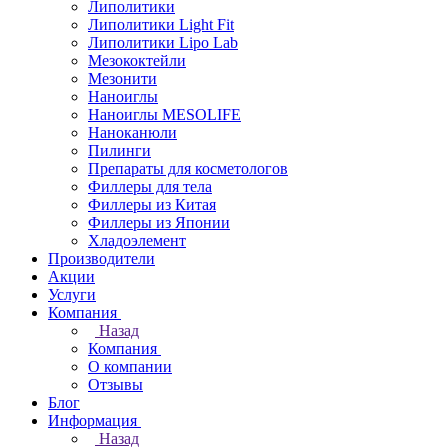
Липолитики
Липолитики Light Fit
Липолитики Lipo Lab
Мезококтейли
Мезонити
Наноиглы
Наноиглы MESOLIFE
Наноканюли
Пилинги
Препараты для косметологов
Филлеры для тела
Филлеры из Китая
Филлеры из Японии
Хладоэлемент
Производители
Акции
Услуги
Компания
Назад
Компания
О компании
Отзывы
Блог
Информация
Назад