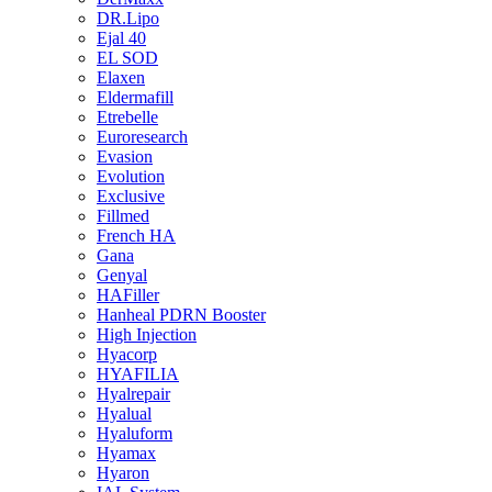
DR.Lipo
Ejal 40
EL SOD
Elaxen
Eldermafill
Etrebelle
Euroresearch
Evasion
Evolution
Exclusive
Fillmed
French HA
Gana
Genyal
HAFiller
Hanheal PDRN Booster
High Injection
Hyacorp
HYAFILIA
Hyalrepair
Hyalual
Hyaluform
Hyamax
Hyaron