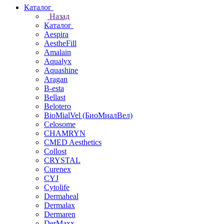
Каталог
Назад
Каталог
Aespira
AestheFill
Amalain
Aqualyx
Aquashine
Aragan
B-esta
Bellast
Belotero
BioMialVel (БиоМиалВел)
Celosome
CHAMRYN
CMED Aesthetics
Collost
CRYSTAL
Curenex
CYJ
Cytolife
Dermaheal
Dermalax
Dermaren
DerMaxx