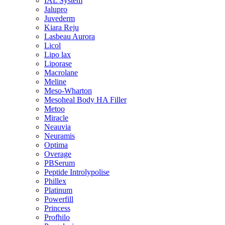
IAL System
Jalupro
Juvederm
Kiara Reju
Lasbeau Aurora
Licol
Lipo lax
Liporase
Macrolane
Meline
Meso-Wharton
Mesoheal Body HA Filler
Metoo
Miracle
Neauvia
Neuramis
Optima
Overage
PBSerum
Peptide Introlypolise
Phillex
Platinum
Powerfill
Princess
Profhilo