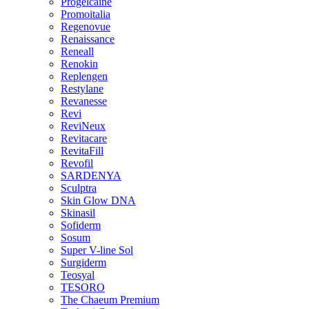
Progelcaine
Promoitalia
Regenovue
Renaissance
Reneall
Renokin
Replengen
Restylane
Revanesse
Revi
ReviNeux
Revitacare
RevitaFill
Revofil
SARDENYA
Sculptra
Skin Glow DNA
Skinasil
Sofiderm
Sosum
Super V-line Sol
Surgiderm
Teosyal
TESORO
The Chaeum Premium