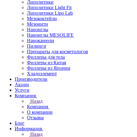
Липолитики
Липолитики Light Fit
Липолитики Lipo Lab
Мезококтейли
Мезонити
Наноиглы
Наноиглы MESOLIFE
Наноканюли
Пилинги
Препараты для косметологов
Филлеры для тела
Филлеры из Китая
Филлеры из Японии
Хладоэлемент
Производители
Акции
Услуги
Компания
Назад
Компания
О компании
Отзывы
Блог
Информация
Назад