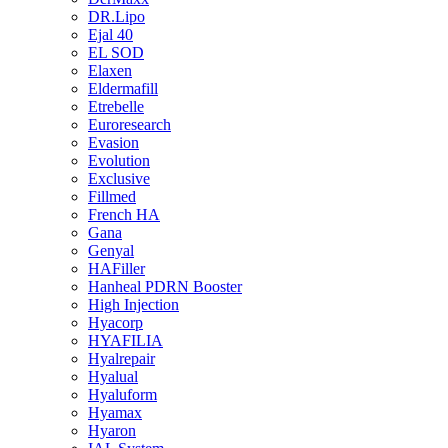
DR.Lipo
Ejal 40
EL SOD
Elaxen
Eldermafill
Etrebelle
Euroresearch
Evasion
Evolution
Exclusive
Fillmed
French HA
Gana
Genyal
HAFiller
Hanheal PDRN Booster
High Injection
Hyacorp
HYAFILIA
Hyalrepair
Hyalual
Hyaluform
Hyamax
Hyaron