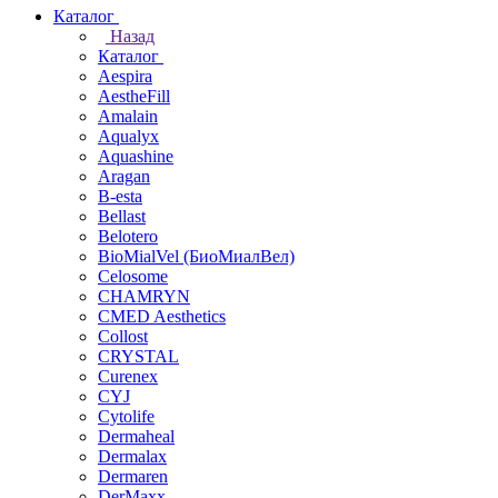
Каталог
Назад
Каталог
Aespira
AestheFill
Amalain
Aqualyx
Aquashine
Aragan
B-esta
Bellast
Belotero
BioMialVel (БиоМиалВел)
Celosome
CHAMRYN
CMED Aesthetics
Collost
CRYSTAL
Curenex
CYJ
Cytolife
Dermaheal
Dermalax
Dermaren
DerMaxx