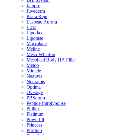
IAL System
Jalupro
Juvederm
Kiara Reju
Lasbeau Aurora
Licol
Lipo lax
Liporase
Macrolane
Meline
Meso-Wharton
Mesoheal Body HA Filler
Metoo
Miracle
Neauvia
Neuramis
Optima
Overage
PBSerum
Peptide Introlypolise
Phillex
Platinum
Powerfill
Princess
Profhilo