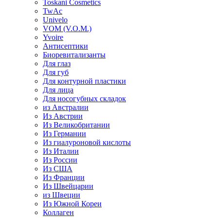
Toskani Cosmetics
TwAc
Univelo
VOM (V.O.M.)
Yvoire
Антисептики
Биоревитализанты
Для глаз
Для губ
Для контурной пластики
Для лица
Для носогубных складок
из Австралии
Из Австрии
Из Великобритании
Из Германии
Из гиалуроновой кислоты
Из Италии
Из России
Из США
Из Франции
Из Швейцарии
из Швеции
Из Южной Кореи
Коллаген