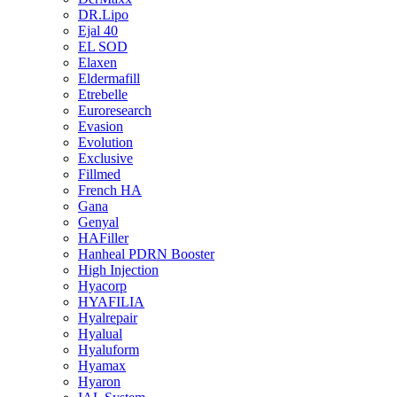
DR.Lipo
Ejal 40
EL SOD
Elaxen
Eldermafill
Etrebelle
Euroresearch
Evasion
Evolution
Exclusive
Fillmed
French HA
Gana
Genyal
HAFiller
Hanheal PDRN Booster
High Injection
Hyacorp
HYAFILIA
Hyalrepair
Hyalual
Hyaluform
Hyamax
Hyaron