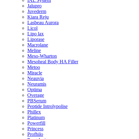
IAL System
Jalupro
Juvederm
Kiara Reju
Lasbeau Aurora
Licol
Lipo lax
Liporase
Macrolane
Meline
Meso-Wharton
Mesoheal Body HA Filler
Metoo
Miracle
Neauvia
Neuramis
Optima
Overage
PBSerum
Peptide Introlypolise
Phillex
Platinum
Powerfill
Princess
Profhilo