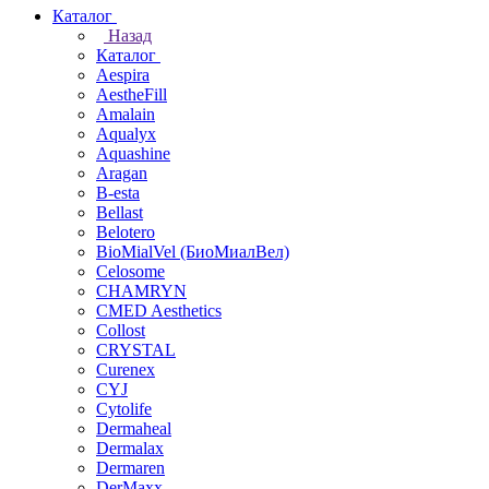
Каталог
Назад
Каталог
Aespira
AestheFill
Amalain
Aqualyx
Aquashine
Aragan
B-esta
Bellast
Belotero
BioMialVel (БиоМиалВел)
Celosome
CHAMRYN
CMED Aesthetics
Collost
CRYSTAL
Curenex
CYJ
Cytolife
Dermaheal
Dermalax
Dermaren
DerMaxx