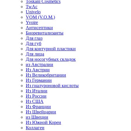
Toskani Cosmetics
TwAc
Univelo
VOM (V.O.M.)
Yvoire
Антисептики
Биоревитализанты
Для глаз
Для губ
Для контурной пластики
Для лица
Для носогубных складок
из Австралии
Из Австрии
Из Великобритании
Из Германии
Из гиалуроновой кислоты
Из Италии
Из России
Из США
Из Франции
Из Швейцарии
из Швеции
Из Южной Кореи
Коллаген