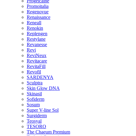
Progelcaine
Promoitalia
Regenovue
Renaissance
Reneall
Renokin
Replengen
Restylane
Revanesse
Revi
ReviNeux
Revitacare
RevitaFill
Revofil
SARDENYA
Sculptra
Skin Glow DNA
Skinasil
Sofiderm
Sosum
Super V-line Sol
Surgiderm
Teosyal
TESORO
The Chaeum Premium