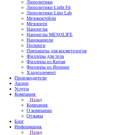
Липолитики
Липолитики Light Fit
Липолитики Lipo Lab
Мезококтейли
Мезонити
Наноиглы
Наноиглы MESOLIFE
Наноканюли
Пилинги
Препараты для косметологов
Филлеры для тела
Филлеры из Китая
Филлеры из Японии
Хладоэлемент
Производители
Акции
Услуги
Компания
Назад
Компания
О компании
Отзывы
Блог
Информация
Назад