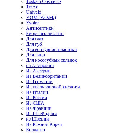
Toskani Cosmetics
TwAc
Univelo
VOM (V.O.M.)
Yvoire
Антисептики
Биоревитализанты
Для глаз
Для губ
Для контурной пластики
Для лица
Для носогубных складок
из Австралии
Из Австрии
Из Великобритании
Из Германии
Из гиалуроновой кислоты
Из Италии
Из России
Из США
Из Франции
Из Швейцарии
из Швеции
Из Южной Кореи
Коллаген