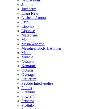
IAL System
Jalupro
Juvederm
Kiara Reju
Lasbeau Aurora
Licol
Lipo lax
Liporase
Macrolane
Meline
Meso-Wharton
Mesoheal Body HA Filler
Metoo
Miracle
Neauvia
Neuramis
Optima
Overage
PBSerum
Peptide Introlypolise
Phillex
Platinum
Powerfill
Princess
Profhilo