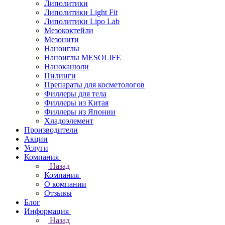
Липолитики
Липолитики Light Fit
Липолитики Lipo Lab
Мезококтейли
Мезонити
Наноиглы
Наноиглы MESOLIFE
Наноканюли
Пилинги
Препараты для косметологов
Филлеры для тела
Филлеры из Китая
Филлеры из Японии
Хладоэлемент
Производители
Акции
Услуги
Компания
Назад
Компания
О компании
Отзывы
Блог
Информация
Назад