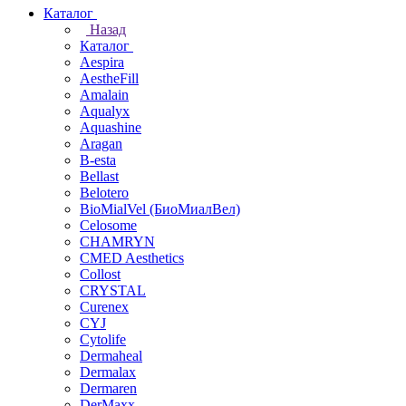
Каталог
Назад
Каталог
Aespira
AestheFill
Amalain
Aqualyx
Aquashine
Aragan
B-esta
Bellast
Belotero
BioMialVel (БиоМиалВел)
Celosome
CHAMRYN
CMED Aesthetics
Collost
CRYSTAL
Curenex
CYJ
Cytolife
Dermaheal
Dermalax
Dermaren
DerMaxx