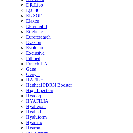
DR.Lipo
Ejal 40
EL SOD
Elaxen
Eldermafill
Etrebelle
Euroresearch
Evasion
Evolution
Exclusive
Fillmed
French HA
Gana
Genyal
HAFiller
Hanheal PDRN Booster
High Injection
Hyacorp
HYAFILIA
Hyalrepair
Hyalual
Hyaluform
Hyamax
Hyaron