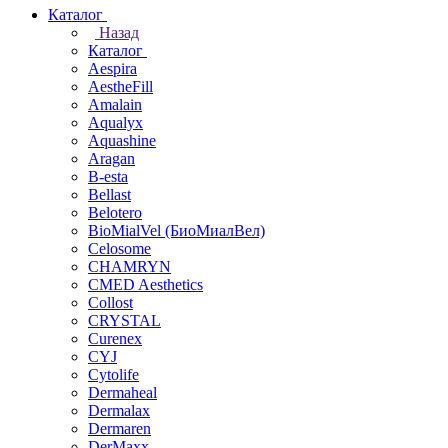
Каталог
Назад
Каталог
Aespira
AestheFill
Amalain
Aqualyx
Aquashine
Aragan
B-esta
Bellast
Belotero
BioMialVel (БиоМиалВел)
Celosome
CHAMRYN
CMED Aesthetics
Collost
CRYSTAL
Curenex
CYJ
Cytolife
Dermaheal
Dermalax
Dermaren
DerMaxx