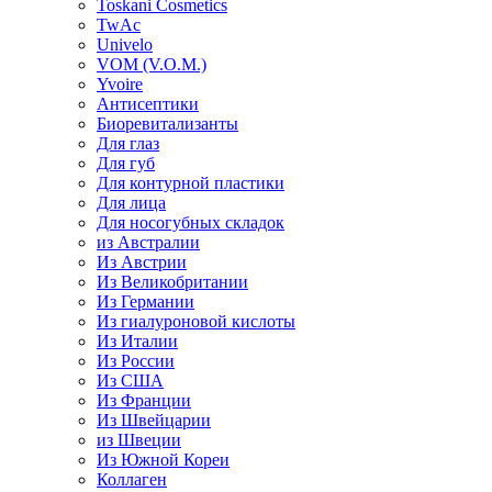
Toskani Cosmetics
TwAc
Univelo
VOM (V.O.M.)
Yvoire
Антисептики
Биоревитализанты
Для глаз
Для губ
Для контурной пластики
Для лица
Для носогубных складок
из Австралии
Из Австрии
Из Великобритании
Из Германии
Из гиалуроновой кислоты
Из Италии
Из России
Из США
Из Франции
Из Швейцарии
из Швеции
Из Южной Кореи
Коллаген