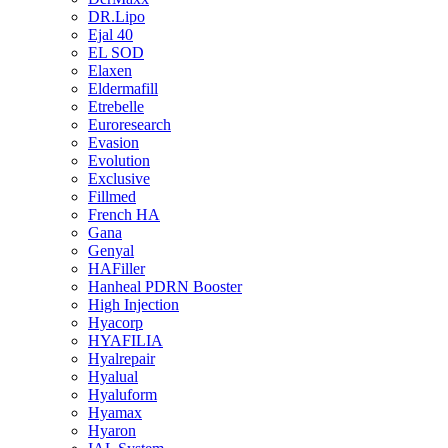
DR.Lipo
Ejal 40
EL SOD
Elaxen
Eldermafill
Etrebelle
Euroresearch
Evasion
Evolution
Exclusive
Fillmed
French HA
Gana
Genyal
HAFiller
Hanheal PDRN Booster
High Injection
Hyacorp
HYAFILIA
Hyalrepair
Hyalual
Hyaluform
Hyamax
Hyaron