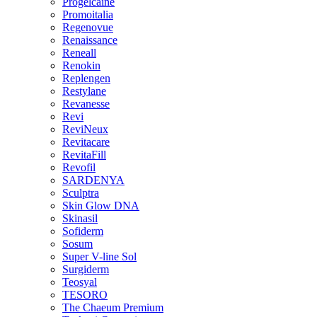
Progelcaine
Promoitalia
Regenovue
Renaissance
Reneall
Renokin
Replengen
Restylane
Revanesse
Revi
ReviNeux
Revitacare
RevitaFill
Revofil
SARDENYA
Sculptra
Skin Glow DNA
Skinasil
Sofiderm
Sosum
Super V-line Sol
Surgiderm
Teosyal
TESORO
The Chaeum Premium