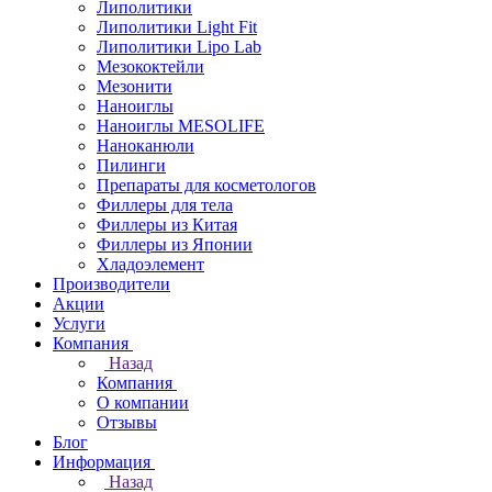
Липолитики
Липолитики Light Fit
Липолитики Lipo Lab
Мезококтейли
Мезонити
Наноиглы
Наноиглы MESOLIFE
Наноканюли
Пилинги
Препараты для косметологов
Филлеры для тела
Филлеры из Китая
Филлеры из Японии
Хладоэлемент
Производители
Акции
Услуги
Компания
Назад
Компания
О компании
Отзывы
Блог
Информация
Назад