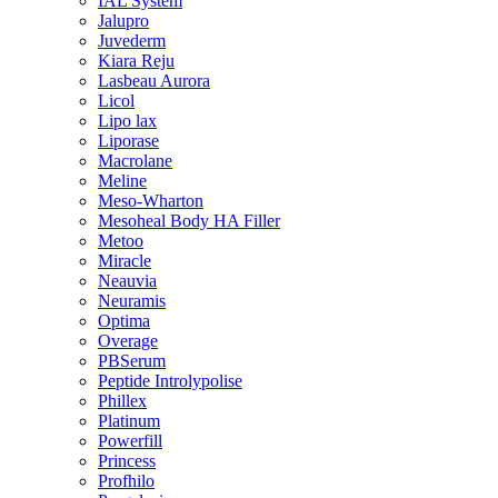
IAL System
Jalupro
Juvederm
Kiara Reju
Lasbeau Aurora
Licol
Lipo lax
Liporase
Macrolane
Meline
Meso-Wharton
Mesoheal Body HA Filler
Metoo
Miracle
Neauvia
Neuramis
Optima
Overage
PBSerum
Peptide Introlypolise
Phillex
Platinum
Powerfill
Princess
Profhilo