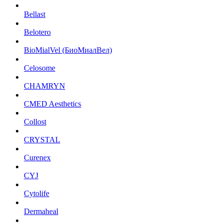
Bellast
Belotero
BioMialVel (БиоМиалВел)
Celosome
CHAMRYN
CMED Aesthetics
Collost
CRYSTAL
Curenex
CYJ
Cytolife
Dermaheal