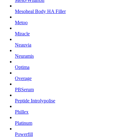
Meso-Wharton
Mesoheal Body HA Filler
Metoo
Miracle
Neauvia
Neuramis
Optima
Overage
PBSerum
Peptide Introlypolise
Phillex
Platinum
Powerfill