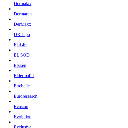
Dermalax
Dermaren
DerMaxx
DR.Lipo
Ejal 40
EL SOD
Elaxen
Eldermafill
Etrebelle
Euroresearch
Evasion
Evolution
Exclusive