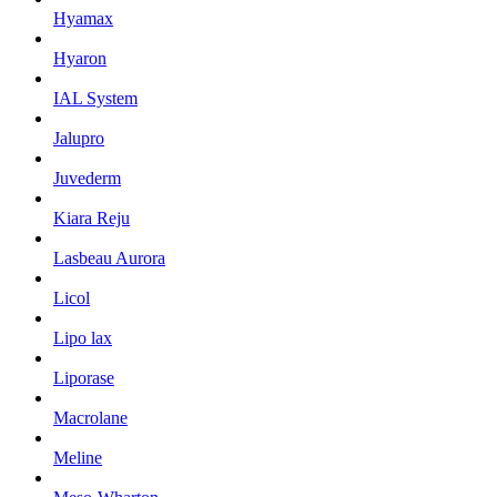
Hyamax
Hyaron
IAL System
Jalupro
Juvederm
Kiara Reju
Lasbeau Aurora
Licol
Lipo lax
Liporase
Macrolane
Meline