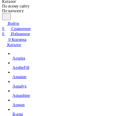
Каталог
По всему сайту
По каталогу
Войти
0
Сравнение
0
Избранное
0
Корзина
Каталог
Aespira
AestheFill
Amalain
Aqualyx
Aquashine
Aragan
B-esta