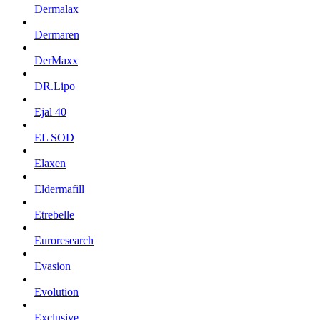
Dermalax
Dermaren
DerMaxx
DR.Lipo
Ejal 40
EL SOD
Elaxen
Eldermafill
Etrebelle
Euroresearch
Evasion
Evolution
Exclusive