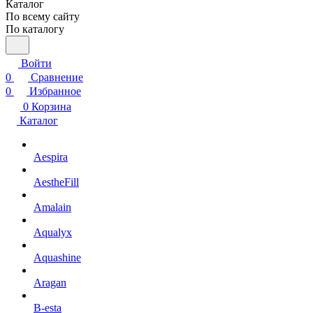
Каталог
По всему сайту
По каталогу
Войти
0
Сравнение
0
Избранное
0
Корзина
Каталог
Aespira
AestheFill
Amalain
Aqualyx
Aquashine
Aragan
B-esta