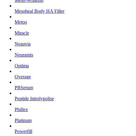
Meso-Wharton
Mesoheal Body HA Filler
Metoo
Miracle
Neauvia
Neuramis
Optima
Overage
PBSerum
Peptide Introlypolise
Phillex
Platinum
Powerfill