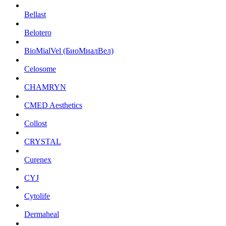
Bellast
Belotero
BioMialVel (БиоМиалВел)
Celosome
CHAMRYN
CMED Aesthetics
Collost
CRYSTAL
Curenex
CYJ
Cytolife
Dermaheal