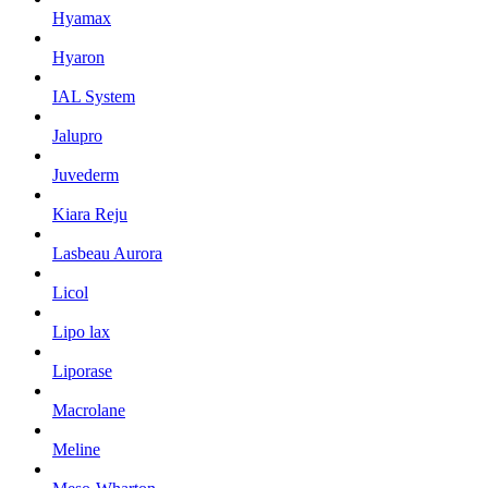
Hyamax
Hyaron
IAL System
Jalupro
Juvederm
Kiara Reju
Lasbeau Aurora
Licol
Lipo lax
Liporase
Macrolane
Meline