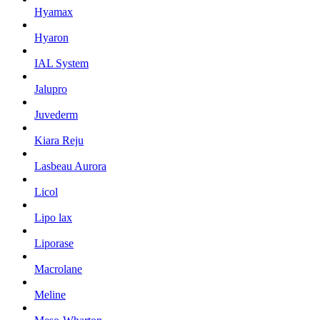
Hyamax
Hyaron
IAL System
Jalupro
Juvederm
Kiara Reju
Lasbeau Aurora
Licol
Lipo lax
Liporase
Macrolane
Meline