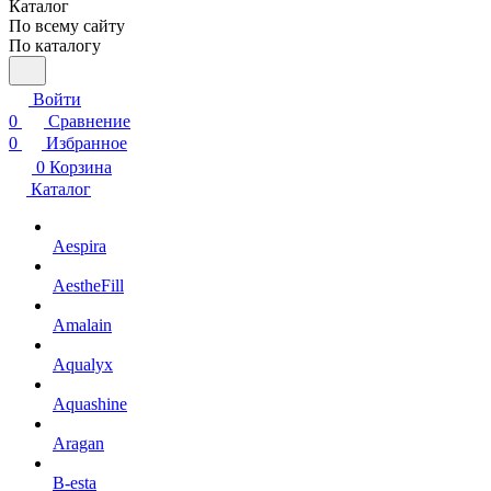
Каталог
По всему сайту
По каталогу
Войти
0
Сравнение
0
Избранное
0
Корзина
Каталог
Aespira
AestheFill
Amalain
Aqualyx
Aquashine
Aragan
B-esta