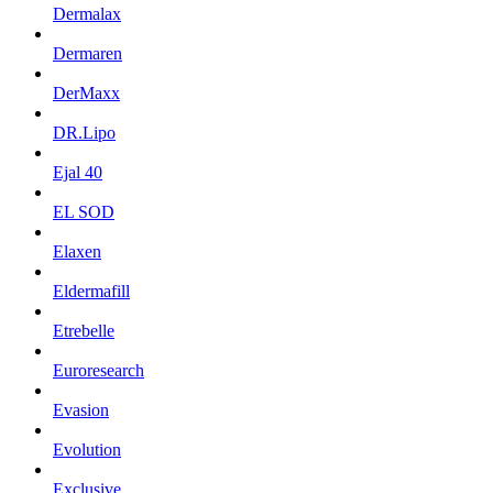
Dermalax
Dermaren
DerMaxx
DR.Lipo
Ejal 40
EL SOD
Elaxen
Eldermafill
Etrebelle
Euroresearch
Evasion
Evolution
Exclusive