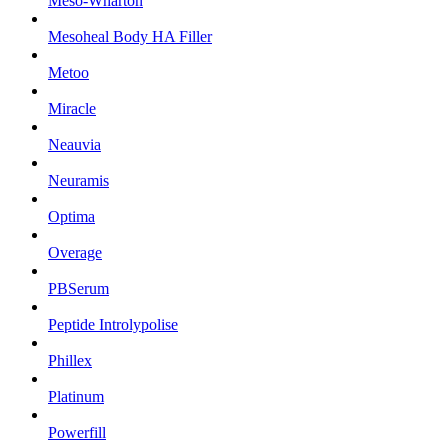
Meso-Wharton
Mesoheal Body HA Filler
Metoo
Miracle
Neauvia
Neuramis
Optima
Overage
PBSerum
Peptide Introlypolise
Phillex
Platinum
Powerfill