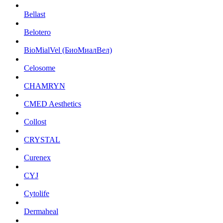
Bellast
Belotero
BioMialVel (БиоМиалВел)
Celosome
CHAMRYN
CMED Aesthetics
Collost
CRYSTAL
Curenex
CYJ
Cytolife
Dermaheal