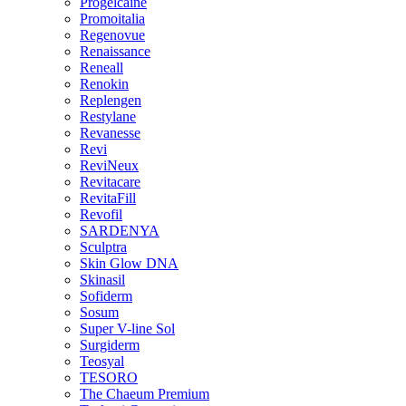
Progelcaine
Promoitalia
Regenovue
Renaissance
Reneall
Renokin
Replengen
Restylane
Revanesse
Revi
ReviNeux
Revitacare
RevitaFill
Revofil
SARDENYA
Sculptra
Skin Glow DNA
Skinasil
Sofiderm
Sosum
Super V-line Sol
Surgiderm
Teosyal
TESORO
The Chaeum Premium