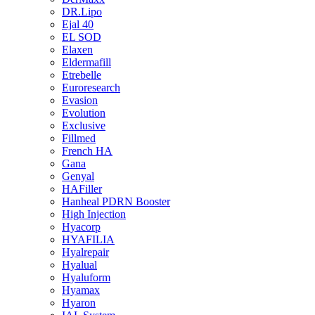
DR.Lipo
Ejal 40
EL SOD
Elaxen
Eldermafill
Etrebelle
Euroresearch
Evasion
Evolution
Exclusive
Fillmed
French HA
Gana
Genyal
HAFiller
Hanheal PDRN Booster
High Injection
Hyacorp
HYAFILIA
Hyalrepair
Hyalual
Hyaluform
Hyamax
Hyaron