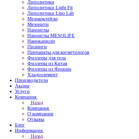
Липолитики
Липолитики Light Fit
Липолитики Lipo Lab
Мезококтейли
Мезонити
Наноиглы
Наноиглы MESOLIFE
Наноканюли
Пилинги
Препараты для косметологов
Филлеры для тела
Филлеры из Китая
Филлеры из Японии
Хладоэлемент
Производители
Акции
Услуги
Компания
Назад
Компания
О компании
Отзывы
Блог
Информация
Назад