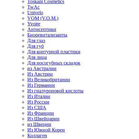
Toskani Cosmetics
TwAc
Univelo
VOM (V.O.M.)
Yvoire
Антисептики
Биоревитализанты
Для глаз
Для губ
Для контурной пластики
Для лица
Для носогубных складок
из Австралии
Из Австрии
Из Великобритании
Из Германии
Из гиалуроновой кислоты
Из Италии
Из России
Из США
Из Франции
Из Швейцарии
из Швеции
Из Южной Кореи
Коллаген