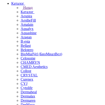
Каталог
Назад
Каталог
Aespira
AestheFill
Amalain
Aqualyx
Aquashine
Aragan
B-esta
Bellast
Belotero
BioMialVel (БиоМиалВел)
Celosome
CHAMRYN
CMED Aesthetics
Collost
CRYSTAL
Curenex
CYJ
Cytolife
Dermaheal
Dermalax
Dermaren
DerMaxx