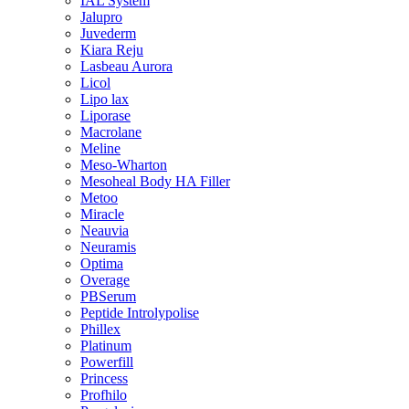
IAL System
Jalupro
Juvederm
Kiara Reju
Lasbeau Aurora
Licol
Lipo lax
Liporase
Macrolane
Meline
Meso-Wharton
Mesoheal Body HA Filler
Metoo
Miracle
Neauvia
Neuramis
Optima
Overage
PBSerum
Peptide Introlypolise
Phillex
Platinum
Powerfill
Princess
Profhilo