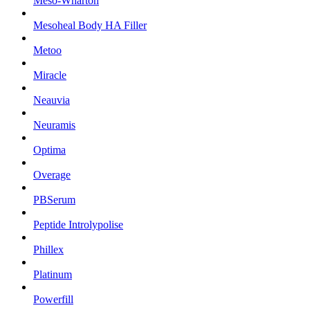
Meso-Wharton
Mesoheal Body HA Filler
Metoo
Miracle
Neauvia
Neuramis
Optima
Overage
PBSerum
Peptide Introlypolise
Phillex
Platinum
Powerfill