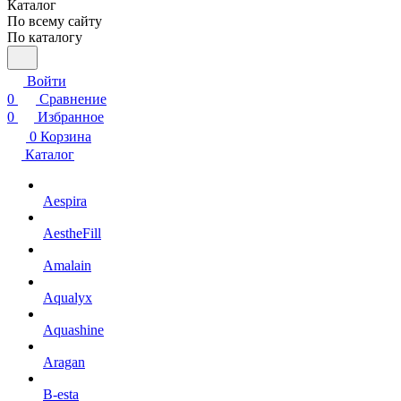
Каталог
По всему сайту
По каталогу
Войти
0
Сравнение
0
Избранное
0
Корзина
Каталог
Aespira
AestheFill
Amalain
Aqualyx
Aquashine
Aragan
B-esta