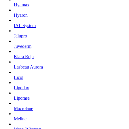
Hyamax
Hyaron
IAL System
Jalupro
Juvederm
Kiara Reju
Lasbeau Aurora
Licol
Lipo lax
Liporase
Macrolane
Meline