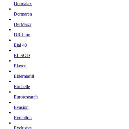
Dermalax
Dermaren
DerMaxx
DR.Lipo
Ejal 40
EL SOD
Elaxen
Eldermafill
Etrebelle
Euroresearch
Evasion
Evolution
Exclusive