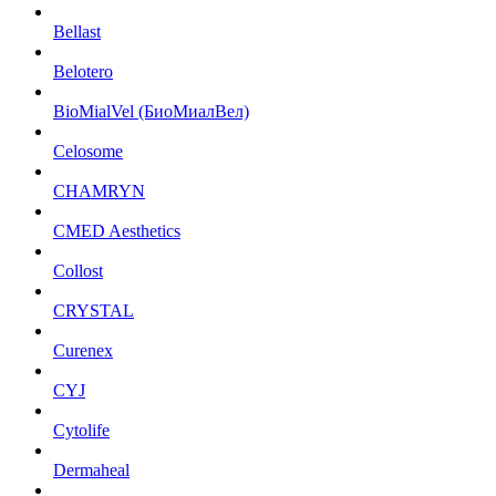
Bellast
Belotero
BioMialVel (БиоМиалВел)
Celosome
CHAMRYN
CMED Aesthetics
Collost
CRYSTAL
Curenex
CYJ
Cytolife
Dermaheal