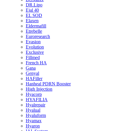
DR.Lipo
Ejal 40
EL SOD
Elaxen
Eldermafill
Etrebelle
Euroresearch
Evasion
Evolution
Exclusive
Fillmed
French HA
Gana
Genyal
HAFiller
Hanheal PDRN Booster
High Injection
Hyacorp
HYAFILIA
Hyalrepair
Hyalual
Hyaluform
Hyamax
Hyaron