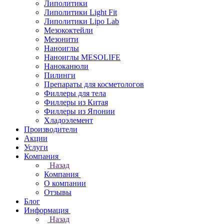
Липолитики
Липолитики Light Fit
Липолитики Lipo Lab
Мезококтейли
Мезонити
Наноиглы
Наноиглы MESOLIFE
Наноканюли
Пилинги
Препараты для косметологов
Филлеры для тела
Филлеры из Китая
Филлеры из Японии
Хладоэлемент
Производители
Акции
Услуги
Компания
Назад
Компания
О компании
Отзывы
Блог
Информация
Назад