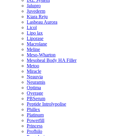
IAL System
Jalupro
Juvederm
Kiara Reju
Lasbeau Aurora
Licol
Lipo lax
Liporase
Macrolane
Meline
Meso-Wharton
Mesoheal Body HA Filler
Metoo
Miracle
Neauvia
Neuramis
Optima
Overage
PBSerum
Peptide Introlypolise
Phillex
Platinum
Powerfill
Princess
Profhilo