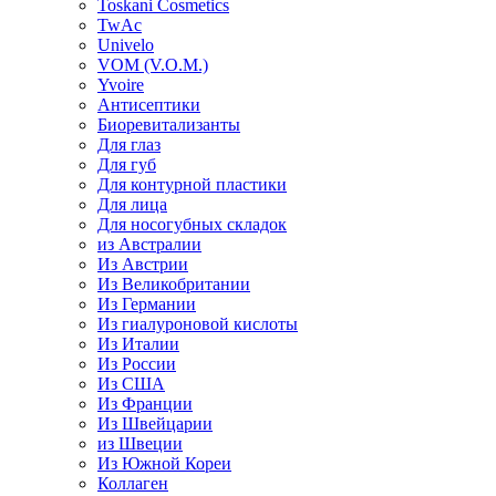
Toskani Cosmetics
TwAc
Univelo
VOM (V.O.M.)
Yvoire
Антисептики
Биоревитализанты
Для глаз
Для губ
Для контурной пластики
Для лица
Для носогубных складок
из Австралии
Из Австрии
Из Великобритании
Из Германии
Из гиалуроновой кислоты
Из Италии
Из России
Из США
Из Франции
Из Швейцарии
из Швеции
Из Южной Кореи
Коллаген