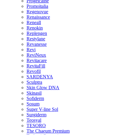
Progelcaine
Promoitalia
Regenovue
Renaissance
Reneall
Renokin
Replengen
Restylane
Revanesse
Revi
ReviNeux
Revitacare
RevitaFill
Revofil
SARDENYA
Sculptra
Skin Glow DNA
Skinasil
Sofiderm
Sosum
Super V-line Sol
Surgiderm
Teosyal
TESORO
The Chaeum Premium