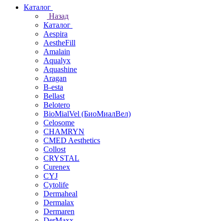
Каталог
Назад
Каталог
Aespira
AestheFill
Amalain
Aqualyx
Aquashine
Aragan
B-esta
Bellast
Belotero
BioMialVel (БиоМиалВел)
Celosome
CHAMRYN
CMED Aesthetics
Collost
CRYSTAL
Curenex
CYJ
Cytolife
Dermaheal
Dermalax
Dermaren
DerMaxx