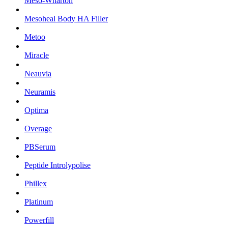
Meso-Wharton
Mesoheal Body HA Filler
Metoo
Miracle
Neauvia
Neuramis
Optima
Overage
PBSerum
Peptide Introlypolise
Phillex
Platinum
Powerfill