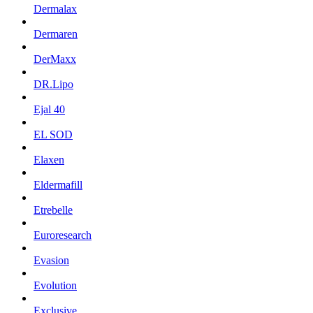
Dermalax
Dermaren
DerMaxx
DR.Lipo
Ejal 40
EL SOD
Elaxen
Eldermafill
Etrebelle
Euroresearch
Evasion
Evolution
Exclusive