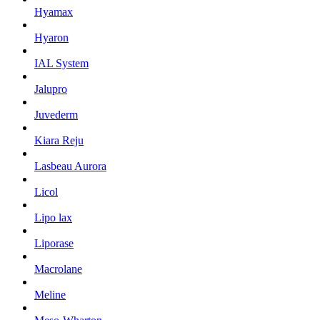
Hyamax
Hyaron
IAL System
Jalupro
Juvederm
Kiara Reju
Lasbeau Aurora
Licol
Lipo lax
Liporase
Macrolane
Meline