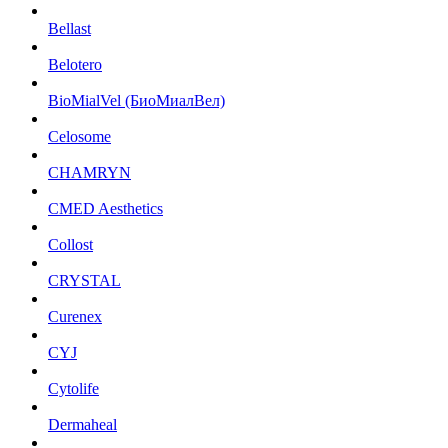
Bellast
Belotero
BioMialVel (БиоМиалВел)
Celosome
CHAMRYN
CMED Aesthetics
Collost
CRYSTAL
Curenex
CYJ
Cytolife
Dermaheal