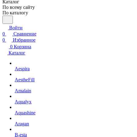
Каталог
По всему сайту
По каталогу
Войти
0
Сравнение
0
Избранное
0
Корзина
Каталог
Aespira
AestheFill
Amalain
Aqualyx
Aquashine
Aragan
B-esta