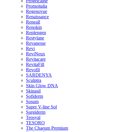
Progelcaine
Promoitalia
Regenovue
Renaissance
Reneall
Renokin
Replengen
Restylane
Revanesse
Revi
ReviNeux
Revitacare
RevitaFill
Revofil
SARDENYA
Sculptra
Skin Glow DNA
Skinasil
Sofiderm
Sosum
Super V-line Sol
Surgiderm
Teosyal
TESORO
The Chaeum Premium