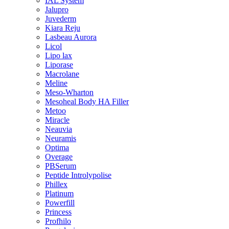
IAL System
Jalupro
Juvederm
Kiara Reju
Lasbeau Aurora
Licol
Lipo lax
Liporase
Macrolane
Meline
Meso-Wharton
Mesoheal Body HA Filler
Metoo
Miracle
Neauvia
Neuramis
Optima
Overage
PBSerum
Peptide Introlypolise
Phillex
Platinum
Powerfill
Princess
Profhilo