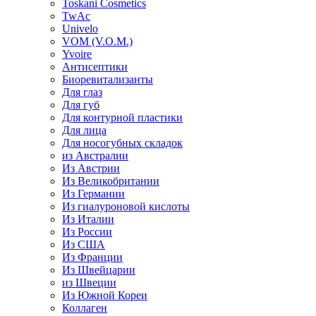
Toskani Cosmetics
TwAc
Univelo
VOM (V.O.M.)
Yvoire
Антисептики
Биоревитализанты
Для глаз
Для губ
Для контурной пластики
Для лица
Для носогубных складок
из Австралии
Из Австрии
Из Великобритании
Из Германии
Из гиалуроновой кислоты
Из Италии
Из России
Из США
Из Франции
Из Швейцарии
из Швеции
Из Южной Кореи
Коллаген