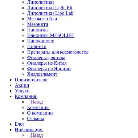
Липолитики
Липолитики Light Fit
Липолитики Lipo Lab
Мезококтейли
Мезонити
Наноиглы
Наноиглы MESOLIFE
Наноканюли
Пилинги
Препараты для косметологов
Филлеры для тела
Филлеры из Китая
Филлеры из Японии
Хладоэлемент
Производители
Акции
Услуги
Компания
Назад
Компания
О компании
Отзывы
Блог
Информация
Назад