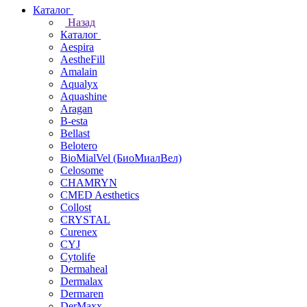
Каталог
Назад
Каталог
Aespira
AestheFill
Amalain
Aqualyx
Aquashine
Aragan
B-esta
Bellast
Belotero
BioMialVel (БиоМиалВел)
Celosome
CHAMRYN
CMED Aesthetics
Collost
CRYSTAL
Curenex
CYJ
Cytolife
Dermaheal
Dermalax
Dermaren
DerMaxx