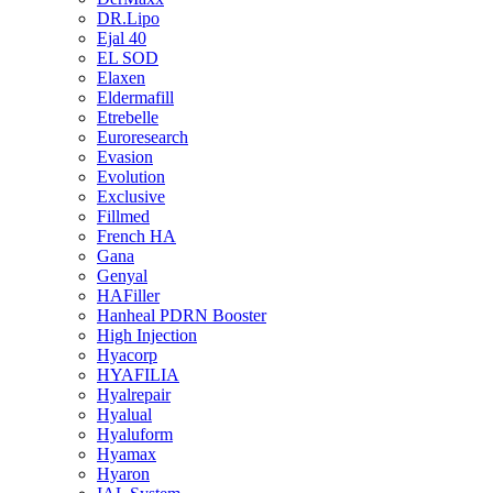
DR.Lipo
Ejal 40
EL SOD
Elaxen
Eldermafill
Etrebelle
Euroresearch
Evasion
Evolution
Exclusive
Fillmed
French HA
Gana
Genyal
HAFiller
Hanheal PDRN Booster
High Injection
Hyacorp
HYAFILIA
Hyalrepair
Hyalual
Hyaluform
Hyamax
Hyaron