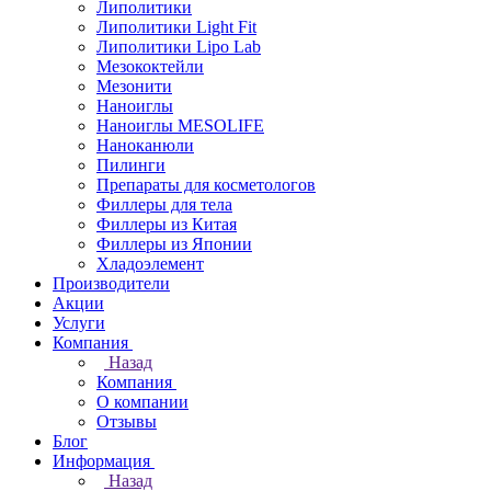
Липолитики
Липолитики Light Fit
Липолитики Lipo Lab
Мезококтейли
Мезонити
Наноиглы
Наноиглы MESOLIFE
Наноканюли
Пилинги
Препараты для косметологов
Филлеры для тела
Филлеры из Китая
Филлеры из Японии
Хладоэлемент
Производители
Акции
Услуги
Компания
Назад
Компания
О компании
Отзывы
Блог
Информация
Назад