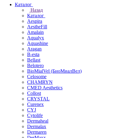
Каталог
Назад
Каталог
Aespira
AestheFill
Amalain
Aqualyx
Aquashine
Aragan
B-esta
Bellast
Belotero
BioMialVel (БиоМиалВел)
Celosome
CHAMRYN
CMED Aesthetics
Collost
CRYSTAL
Curenex
CYJ
Cytolife
Dermaheal
Dermalax
Dermaren
DerMaxx