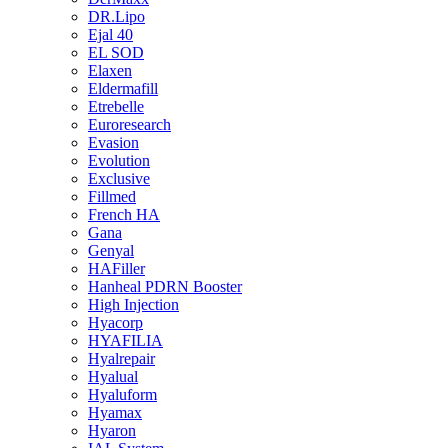
DR.Lipo
Ejal 40
EL SOD
Elaxen
Eldermafill
Etrebelle
Euroresearch
Evasion
Evolution
Exclusive
Fillmed
French HA
Gana
Genyal
HAFiller
Hanheal PDRN Booster
High Injection
Hyacorp
HYAFILIA
Hyalrepair
Hyalual
Hyaluform
Hyamax
Hyaron