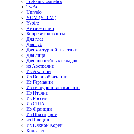
Toskani Cosmetics
TwAc
Univelo
VOM (V.O.M.)
Yvoire
Антисептики
Биоревитализанты
Для глаз
Для губ
Для контурной пластики
Для лица
Для носогубных складок
из Австралии
Из Австрии
Из Великобритании
Из Германии
Из гиалуроновой кислоты
Из Италии
Из России
Из США
Из Франции
Из Швейцарии
из Швеции
Из Южной Кореи
Коллаген