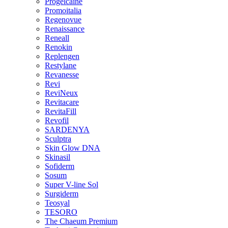
Progelcaine
Promoitalia
Regenovue
Renaissance
Reneall
Renokin
Replengen
Restylane
Revanesse
Revi
ReviNeux
Revitacare
RevitaFill
Revofil
SARDENYA
Sculptra
Skin Glow DNA
Skinasil
Sofiderm
Sosum
Super V-line Sol
Surgiderm
Teosyal
TESORO
The Chaeum Premium