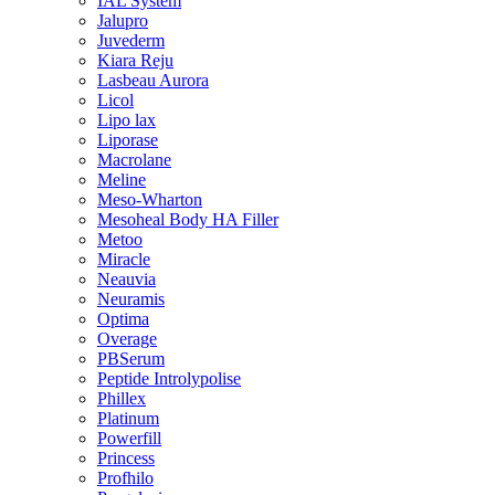
IAL System
Jalupro
Juvederm
Kiara Reju
Lasbeau Aurora
Licol
Lipo lax
Liporase
Macrolane
Meline
Meso-Wharton
Mesoheal Body HA Filler
Metoo
Miracle
Neauvia
Neuramis
Optima
Overage
PBSerum
Peptide Introlypolise
Phillex
Platinum
Powerfill
Princess
Profhilo